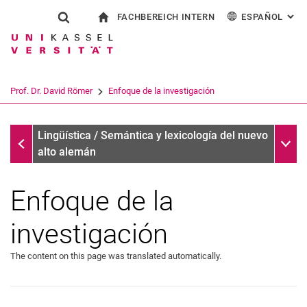
FACHBEREICH INTERN
ESPAÑOL
: AL
Jump directly to: content
Jump directly to: search
Jump directly to: main navi
a la página de inicio
Show search form
Search term
Para los empleados
Deutsch
English
Français
Search engine
Prof. Dr. David Römer
Enfoque de la investigación
Italiano
Search (opens an external link in a ne
Prof. Dr. David Römer
Sub n
Lingüística / Semántica y lexicología del nuevo
alto alemán
Enfoque de la
investigación
The content on this page was translated automatically.
Curriculum vitae
Enfoque de la investigación
Proyectos de investigación