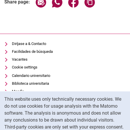
Share page via email
Share page via WhatsApp (extern
Share page via Facebook 
Copy page addres
Share page:
Diríjase a & Contacto
Facilidades de búsqueda
Vacantes
Cookie settings
Calendario universitario
Biblioteca universitaria
Moodle
Cookie Notice
This website uses only technically necessary cookies. We
Panopto
do not use cookies for usage analysis with the Matomo
Protección de datos
software. The analysis is anonymous and does not allow
Accesibilidad
any conclusions to be drawn about individual visitors.
Pie de imprenta
Third-party cookies are only set with your express consent.