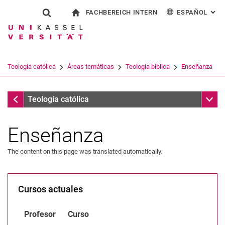
FACHBEREICH INTERN
ESPAÑOL
: AL
Jump directly to: content
Jump directly to: search
Jump directly to: main navi
a la página de inicio
Show search form
Search term
Para los empleados
Deutsch
English
Français
Search engine
Teología católica
Áreas temáticas
Teología bíblica
Enseñanza
Italiano
Search (opens an external link in a ne
Teología bíblica
Sub n
Teología católica
Enseñanza
The content on this page was translated automatically.
Cursos actuales
Teología bíblica
Profesor
Curso
Equipo