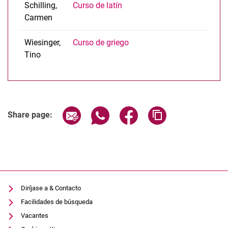
Schilling,
Curso de latín
Carmen
Wiesinger,
Curso de griego
Tino
Share page via email
Share page via WhatsApp (extern
Share page via Facebook 
Copy page addres
Share page:
Diríjase a & Contacto
Facilidades de búsqueda
Vacantes