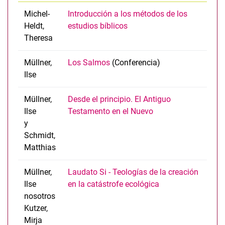
Michel-
Introducción a los métodos de los
Investigación
Heldt,
estudios bíblicos
Enseñanza
Theresa
Teología sistemática
Educación religiosa
Müllner,
Los Salmos
(Conferencia)
Historia de la Iglesia
Ilse
Müllner,
Desde el principio. El Antiguo
Ilse
Testamento en el Nuevo
y
Schmidt,
Matthias
Müllner,
Laudato Si - Teologías de la creación
Ilse
en la catástrofe ecológica
nosotros
Kutzer,
Mirja