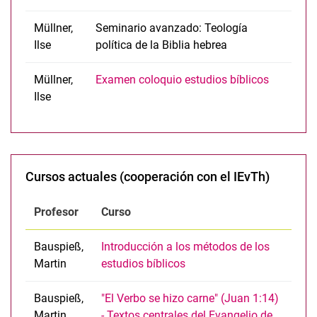
Müllner,
Seminario avanzado: Teología
Ilse
política de la Biblia hebrea
Müllner,
Examen coloquio estudios bíblicos
Ilse
Cursos actuales (cooperación con el IEvTh)
Profesor
Curso
Bauspieß,
Introducción a los métodos de los
Martin
estudios bíblicos
Bauspieß,
"El Verbo se hizo carne" (Juan 1:14)
Martin
- Textos centrales del Evangelio de