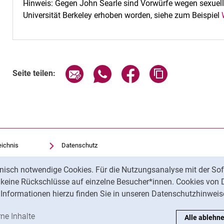
Hinweis: Gegen John Searle sind Vorwürfe wegen sexuelle
Universität Berkeley erhoben worden, siehe zum Beispiel
Seite über E-Mail teilen
Seite über WhatsApp teilen (exte
Seite über Facebook teil
Adresse der Sei
Seite teilen:
eichnis
Datenschutz
Barrierefreiheit
nisch notwendige Cookies. Für die Nutzungsanalyse mit der Sof
Transparenter KI-Einsatz
t keine Rückschlüsse auf einzelne Besucher*innen. Cookies von 
Impressum
Informationen hierzu finden Sie in unseren Datenschutzhinweis
ren
-Cookies akzeptieren
rne Inhalte
: Externe Inhalte / Cookies akzeptieren
Alle ablehn