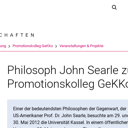
Springe direkt zu: Inhalt
Springe direkt zu: Suche
Springe direkt zu: Hauptnav
Suchf
Suchmas
hung
Promotionskolleg GeKKo
Veranstaltungen & Projekte
Philosoph John Searle z
Promotionskolleg GeKK
Einer der bedeutendsten Philosophen der Gegenwart, der
US-Amerikaner Prof. Dr. John Searle, besuchte am 29. un
30. Mai 2012 die Universität Kassel. In einem öffentliche