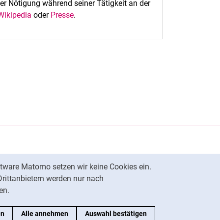
r Nötigung während seiner Tätigkeit an der
Wikipedia
oder
Presse
.
rner Link, öffnet neues Fenster)
en (externer Link, öffnet neues Fenster)
te kopieren
tware Matomo setzen wir keine Cookies ein.
Nach oben
Drittanbietern werden nur nach
en.
en
Alle annehmen
Auswahl bestätigen