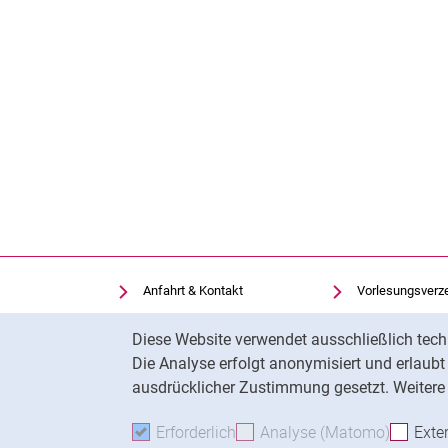
Anfahrt & Kontakt
Vorlesungsverz
Einrichtungen suchen
Uni-Bibliothek
Cookie-Hinweis
Diese Website verwendet ausschließlich tech
Stellenangebote
Moodle
Die Analyse erfolgt anonymisiert und erlaub
Cookie-Einstellungen
Panopto
ausdrücklicher Zustimmung gesetzt. Weitere 
Erforderlich
Erforderliche Cookies akzeptie
Analyse (Matomo)
Analyse
Exte