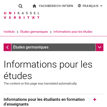
FACHBEREICH INTERN
FRANÇAIS
: AL
Jump directly to: content
Jump directly to: search
Jump directly to: main navi
à la page d'accueil
Show search form
Search term
Pour les employés
Deutsch
English
Español
Search engine
Instituts
Études germaniques
Informations pour les études
Italiano
Search (opens an external link in a ne
Instituts
Sub n
Études germaniques
Informations pour les
études
The content on this page was translated automatically.
Informations pour les étudiants en formation
d'enseignants