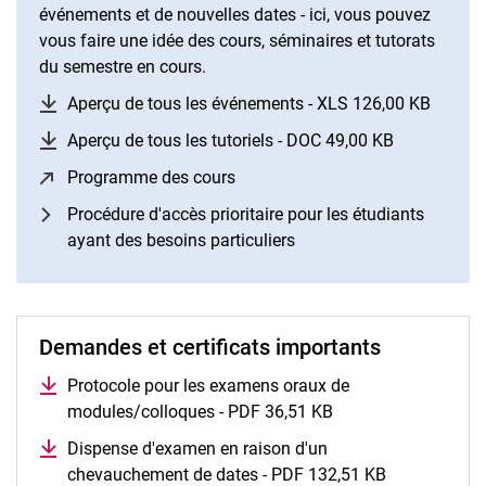
événements et de nouvelles dates - ici, vous pouvez
vous faire une idée des cours, séminaires et tutorats
du semestre en cours.
Aperçu de tous les événements - XLS 126,00 KB
(opens
Aperçu de tous les tutoriels - DOC 49,00 KB
(opens in a
Programme des cours
(opens in a new window)
Procédure d'accès prioritaire pour les étudiants
ayant des besoins particuliers
Demandes et certificats importants
Protocole pour les examens oraux de
modules/colloques - PDF 36,51 KB
(opens in a new wi
Dispense d'examen en raison d'un
chevauchement de dates - PDF 132,51 KB
(opens in a 