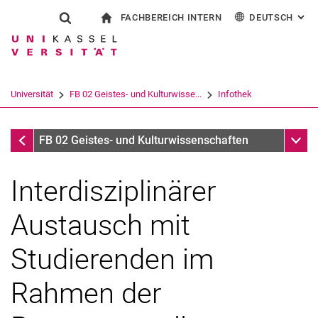
FACHBEREICH INTERN
DEUTSCH
: AL
Springe direkt zu: Inhalt
Springe direkt zu: Suche
Springe direkt zu: Hauptnav
zur Startseite
Suchformular
Suchbegriff
Für Beschäftigte
English
Español
Français
Suchmaschine
Universität
FB 02 Geistes- und Kulturwisse...
Infothek
Italiano
Suchen (öffnet externen Link in einem 
Infothek
Unter
FB 02 Geistes- und Kulturwissenschaften
Interdisziplinärer
Austausch mit
Studierenden im
Rahmen der