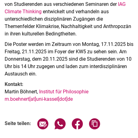
von Studierenden aus verschiedenen Seminaren der
IAG
Climate Thinking
entwickelt und verhandeln aus
unterschiedlichen disziplinären Zugängen die
Themenfelder Klimakrise, Nachhaltigkeit und Anthropozän
in ihren kulturellen Bedingtheiten.
Die Poster werden im Zeitraum von Montag, 17.11.2025 bis
Freitag, 21.11.2025 im Foyer der KW5 zu sehen sein. Am
Donnerstag, dem 20.11.2025 sind die Studierenden von 10
Uhr bis 14 Uhr zugegen und laden zum interdisziplinären
Austausch ein.
Kontakt:
Martin Böhnert,
Institut für Philosophie
m.boehnert[at]uni-kassel[dot]de
Verwandte Links
Seite über E-Mail teilen
Seite über WhatsApp teilen (exter
Seite über Facebook teile
Adresse der Seite
Seite teilen: