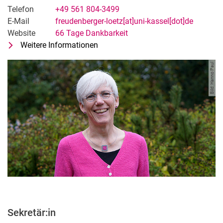
Telefon
+49 561 804-3499
E-Mail
freudenberger-loetz[at]uni-kassel[dot]de
Website
66 Tage Dankbarkeit
Weitere Informationen
zu Prof. Dr. Petra Freudenberger-Lö
Fachgebietsleitung »Religionspäda
Bild: Hanno Paul
Sekretär:in