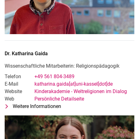
Dr.
Katharina
Gaida
Wissenschaftliche Mitarbeiterin: Religionspädagogik
Telefon
+49 561 804-3489
E-Mail
katharina.gaida[at]uni-kassel[dot]de
Website
Kinderakademie - Weltreligionen im Dialog
Web
Persönliche Detailseite
Weitere Informationen
zu Dr. Katharina Gaida
Wissenschaftliche Mitarbeiterin: R