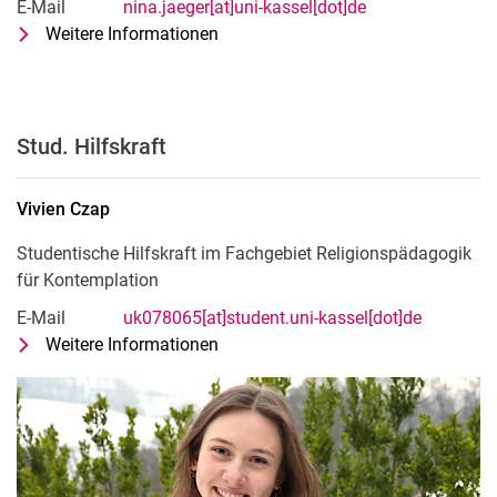
E-Mail
nina.jaeger[at]uni-kassel[dot]de
Weitere Informationen
zu Nina Jäger
Pädagogische Mitarbeiterin: Relig
Stud. Hilfskraft
Vivien
Czap
Studentische Hilfskraft im Fachgebiet Religionspädagogik
für Kontemplation
E-Mail
uk078065[at]student.uni-kassel[dot]de
Weitere Informationen
zu Vivien Czap
Studentische Hilfskraft im Fachgeb