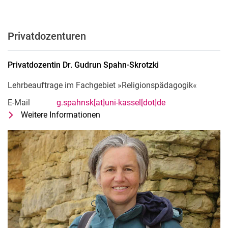
Privatdozenturen
Privatdozentin Dr.
Gudrun
Spahn-Skrotzki
Lehrbeauftrage im Fachgebiet »Religionspädagogik«
E-Mail
g.spahnsk[at]uni-kassel[dot]de
Weitere Informationen
zu Privatdozentin Dr. Gudrun Spahn
Lehrbeauftrage im Fachgebiet »Rel