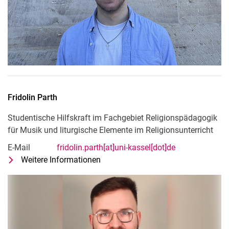
Fridolin
Parth
Studentische Hilfskraft im Fachgebiet Religionspädagogik
für Musik und liturgische Elemente im Religionsunterricht
E-Mail
fridolin.parth[at]uni-kassel[dot]de
Weitere Informationen
zu Fridolin Parth
Studentische Hilfskraft im Fachgebi