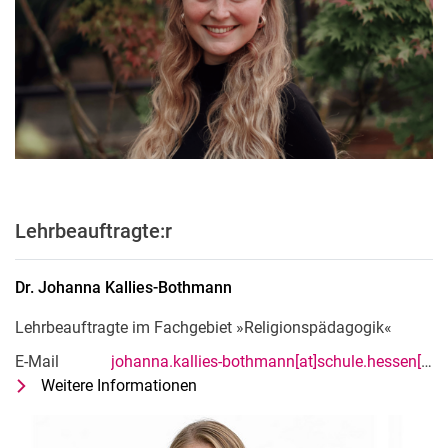
Lehrbeauftragte:r
Dr.
Johanna
Kallies-Bothmann
Lehrbeauftragte im Fachgebiet »Religionspädagogik«
E-Mail
johanna.kallies-bothmann[at]schule.hessen[dot]de
Weitere Informationen
zu Dr. Johanna Kallies-Bothmann
Lehrbeauftragte im Fachgebiet »Re