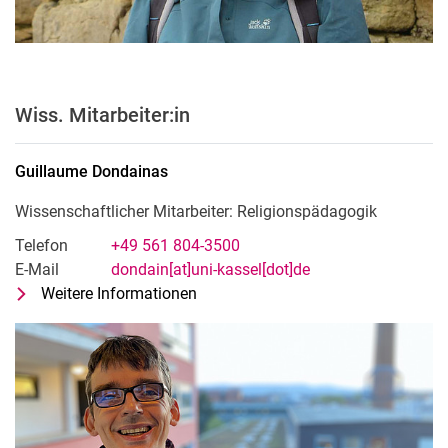
Wiss. Mitarbeiter:in
Guillaume
Dondainas
Wissenschaftlicher Mitarbeiter: Religionspädagogik
Telefon
+49 561 804-3500
E-Mail
dondain[at]uni-kassel[dot]de
Weitere Informationen
zu Guillaume Dondainas
Wissenschaftlicher Mitarbeiter: Re