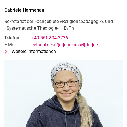
Gabriele
Hermenau
Sekretariat der Fachgebiete »Religionspädagogik« und
»Systematische Theologie« | IEvTh
Telefon
+49 561 804-3736
E-Mail
evtheol-sekr2[at]uni-kassel[dot]de
Weitere Informationen
zu Gabriele Hermenau
Sekretariat der Fachgebiete »Relig