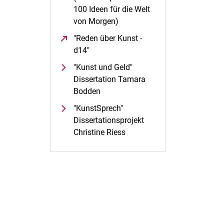
100 Ideen für die Welt
von Morgen)
(öffnet neues Fenster)
"Reden über Kunst -
d14"
(öffnet neues Fenster)
"Kunst und Geld"
Dissertation Tamara
Bodden
"KunstSprech"
Dissertationsprojekt
Christine Riess
rner Link, öffnet neues Fenster)
en (externer Link, öffnet neues Fenster)
te kopieren