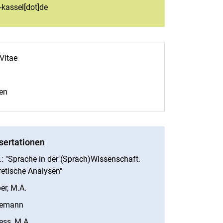
i-kassel[dot]de
Vitae
nen
sertationen
: "Sprache in der (Sprach)Wissenschaft.
retische Analysen"
er, M.A.
Liemann
ess, M.A.