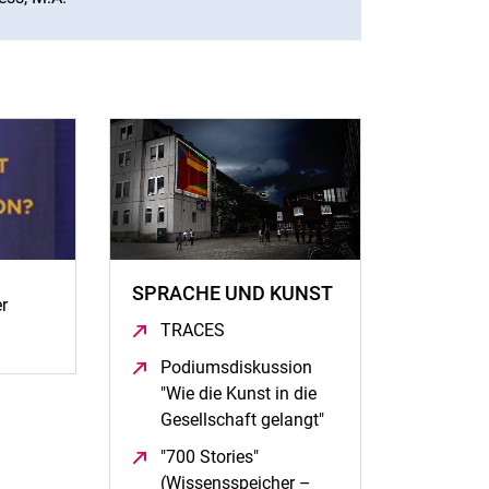
SPRACHE UND KUNST
r
TRACES
(öffnet neues Fenster)
öffnet neues Fenster)
Podiumsdiskussion
"Wie die Kunst in die
Gesellschaft gelangt"
(öffnet neues Fenster
"700 Stories"
(Wissensspeicher –