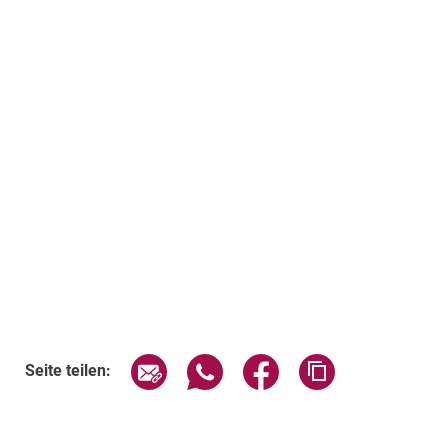
Seite über E-Mail teilen
Seite über WhatsApp teilen (exte
Seite über Facebook teil
Adresse der Sei
Seite teilen: