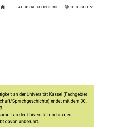
FACHBEREICH INTERN
DEUTSCH
: ALTERNATIVE SEI
igation
zur Startseite
ormular
chine
Für Beschäftigte
English
Español
Français
Suchen (öffnet externen Link in einem neuen Fenst
Italiano
igkeit an der Universität Kassel (Fachgebiet
haft/Sprachgeschichte) endet mit dem 30.
3.
arbeit an der Universität und an den
bt davon unberührt.