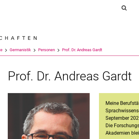
Springe direkt zu: Inhalt
Springe direkt zu: Suche
Springe direkt zu: Hauptnav
Suchf
Suchmas
te
Germanistik
Personen
Prof. Dr. Andreas Gardt
Prof. Dr. Andreas Gardt
Meine Berufstät
Sprachwissensc
September 202
Die Forschungs
Akademien blei