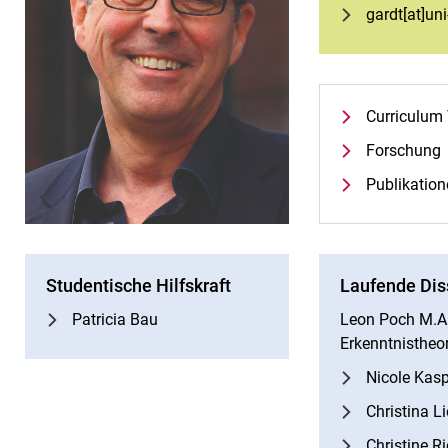
gardt[at]un
Curriculum 
Forschung
Publikatio
Studentische Hilfskraft
Laufende Dis
Patricia Bau
Leon Poch M.A.
Erkenntnistheo
Nicole Kasp
Christina 
Christine Ri