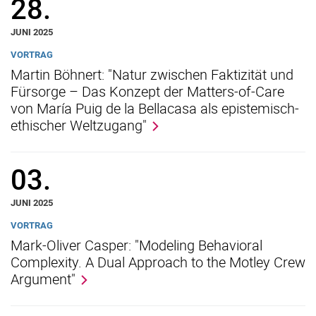
28.
JUNI 2025
Integrative Biophilosophie
VORTRAG
Martin Böhnert: "Natur zwischen Faktizität und
Aktuelles und Veranstaltungen
Fürsorge – Das Konzept der Matters-of-Care
Biophilosophie: Konstellationen und Signaturen
von María Puig de la Bellacasa als epistemisch-
Erkenntnis als lebendige Versammlung
ethischer Weltzugang"
Formen der Praxis, Formen des Wissens
Gedankenexperimente und ihre vermittelnde Rolle
03.
Hermeneutik der Natur und die Logik des Lebendigen
Integrative Biophilosophie in HPLS
JUNI 2025
Jakob von Uexküll and Philosophy
VORTRAG
Methodologische Signaturen
Mark-Oliver Casper: "Modeling Behavioral
Musiktheoretische Konzepte und organische Natur
Complexity. A Dual Approach to the Motley Crew
Philosophie der Situierten Kognition
Argument"
Philosophie der Tierforschung
Personen