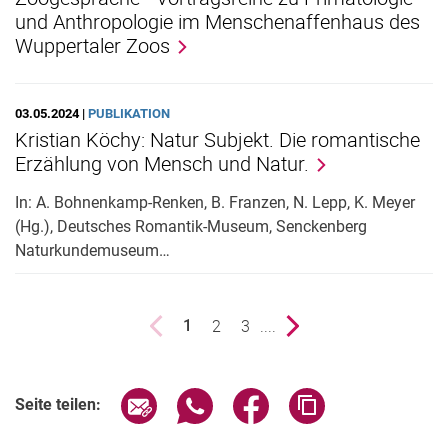
und Anthropologie im Menschenaffenhaus des
Wuppertaler Zoos
03.05.2024 |
PUBLIKATION
Kristian Köchy: Natur Subjekt. Die romantische
Erzählung von Mensch und Natur.
In: A. Bohnenkamp-Renken, B. Franzen, N. Lepp, K. Meyer
(Hg.), Deutsches Romantik-Museum, Senckenberg
Naturkundemuseum…
vorherige Seite
Seite
2
Seite
3
....
nächste Seite
1
()
Seite über E-Mail teilen
Seite über WhatsApp teilen (exter
Seite über Facebook teile
Adresse der Seite
Seite teilen: