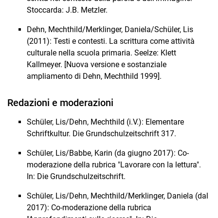
Stoccarda: J.B. Metzler.
Anna Heiden
Lukas Janzon
Dehn, Mechthild/Merklinger, Daniela/Schüler, Lis
Annika Krug
(2011): Testi e contesti. La scrittura come attività
Frederike Lefrançois
culturale nella scuola primaria. Seelze: Klett
Kallmeyer. [Nuova versione e sostanziale
Astrid Marx-van-Haaren
ampliamento di Dehn, Mechthild 1999].
Anna Ufer
Roberta Enzmann
Redazioni e moderazioni
Schüler, Lis/Dehn, Mechthild (i.V.): Elementare
Schriftkultur. Die Grundschulzeitschrift 317.
Schüler, Lis/Babbe, Karin (da giugno 2017): Co-
moderazione della rubrica "Lavorare con la lettura".
In: Die Grundschulzeitschrift.
Schüler, Lis/Dehn, Mechthild/Merklinger, Daniela (dal
2017): Co-moderazione della rubrica