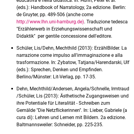
educativa e nella didattica. In: Hühn, Peter et al.
(eds.): Handbook of Narratology, 2a edizione. Berlin:
de Gruyter, pp. 489-506 (anche come
http://www.lhn.uni-hamburg.de)
. Traduzione tedesca
"Erzählerwerb in Erziehungswissenschaft und
Didaktik" per gentile concessione dell'editore.
Schüler, Lis/Dehn, Mechthild (2013): ErzählBilder. La
narrazione come impulso all'immaginazione e alla
trasformazione. In: Zybatow, Tatjana/Harendarski, Ulf
(eds.): Sprechen, Denken und Empfinden.
Berlino/Münster: Lit-Verlag, pp. 17-35.
Dehn, Mechthild/Andersen, Angela/Schnelle, Irmtraud
/Schüler, Lis (2013): Ästhetische Zugangsweisen und
ihre Potentiale für Literalität - Schreiben zum
Gemälde "Die Netzflickerinnen". In: Lieber, Gabriele (a
cura di): Lehren und Lernen mit Bildern. 2a edizione.
Baltmannsweiler: Schneider, pp. 225-235.