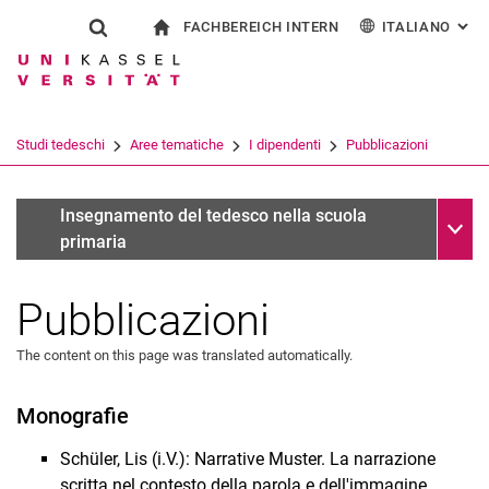
FACHBEREICH INTERN
ITALIANO
: AL
Jump directly to: content
Jump directly to: search
Jump directly to: main navi
alla pagina iniziale
Show search form
Search term
Per i dipendenti
Deutsch
English
Español
Search engine
Studi tedeschi
Aree tematiche
I dipendenti
Pubblicazioni
Français
Search (opens an external link in a ne
Sub n
Dr. Lis Schüler
Insegnamento del tedesco nella scuola
primaria
Pubblicazioni
The content on this page was translated automatically.
Monografie
Schüler, Lis (i.V.): Narrative Muster. La narrazione
Dott.ssa Christine Ansari
scritta nel contesto della parola e dell'immagine.