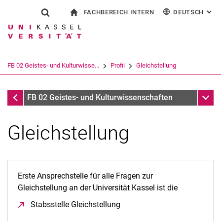
FACHBEREICH INTERN
DEUTSCH
: AL
Springe direkt zu: Inhalt
Springe direkt zu: Suche
Springe direkt zu: Hauptnav
zur Startseite
Suchformular
Suchbegriff
Für Beschäftigte
English
Español
Français
Suchmaschine
FB 02 Geistes- und Kulturwisse...
Profil
Gleichstellung
Italiano
Suchen (öffnet externen Link in einem 
Profil
Unter
FB 02 Geistes- und Kulturwissenschaften
Gleichstellung
Gleichstellung
Internationales
Erste Ansprechstelle für alle Fragen zur
Gleichstellung an der Universität Kassel ist die
Stabsstelle Gleichstellung
(öffnet neues Fenster)