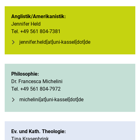
Anglistik/Amerikanistik:
Jennifer Held
Tel. +49 561 804-7381
jennifer.held[at]uni-kassel[dot]de
Philosophie:
Dr. Francesca Michelini
Tel. +49 561 804-7972
michelini[at]uni-kassel[dot]de
Ev. und Kath. Theologie:
Tina Krasenbrink