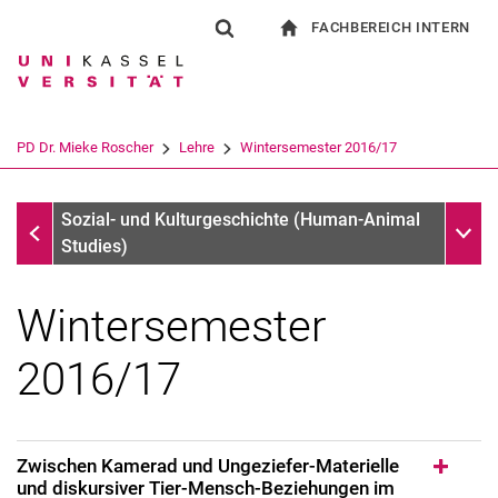
FACHBEREICH INTERN
Springe direkt zu: Inhalt
Springe direkt zu: Suche
Springe direkt zu: Hauptnav
zur Startseite
Suchformular
Suchbegriff
Für Beschäftigte
Suchmaschine
PD Dr. Mieke Roscher
Lehre
Wintersemester 2016/17
Suchen (öffnet externen Link in einem 
Lehre
Unter
Sozial- und Kulturgeschichte (Human-Animal
Studies)
Wintersemester
2016/17
Zur Person / Profile
Zwischen Kamerad und Ungeziefer-Materielle
Forschungsschwerpunkte
und diskursiver Tier-Mensch-Beziehungen im
Forschungsprojekte