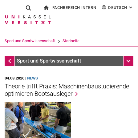
FACHBEREICH INTERN
DEUTSCH
: AL
Springe direkt zu: Inhalt
Springe direkt zu: Suche
Springe direkt zu: Hauptnav
zur Startseite
Suchformular
Suchbegriff
Für Beschäftigte
English
Suchmaschine
Sport und Sportwissenschaft
Startseite
Suchen (öffnet externen Link in einem 
Startseite
Unter
Sport und Sportwissenschaft
04.08.2026 |
NEWS
Theorie trifft Praxis: Maschinenbaustudierende
optimieren Bootsausleger