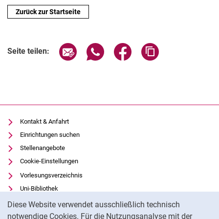
Zurück zur Startseite
Seite über E-Mail teilen
Seite über WhatsApp teilen (exter
Seite über Facebook teile
Adresse der Seite
Seite teilen:
Kontakt & Anfahrt
Einrichtungen suchen
Stellenangebote
Cookie-Einstellungen
Vorlesungsverzeichnis
Uni-Bibliothek
Cookie-Hinweis
Moodle
Diese Website verwendet ausschließlich technisch
Panopto
notwendige Cookies. Für die Nutzungsanalyse mit der