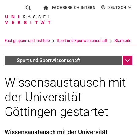
FACHBEREICH INTERN
DEUTSCH
: AL
Springe direkt zu: Inhalt
Springe direkt zu: Suche
Springe direkt zu: Hauptnav
zur Startseite
Suchformular
Suchbegriff
Für Beschäftigte
English
Suchmaschine
Fachgruppen und Institute
Sport und Sportwissenschaft
Startseite
Suchen (öffnet externen Link in einem 
Unter
Archiv (deaktiviert)
Sport und Sportwissenschaft
Wissensaustausch mit
der Universität
Göttingen gestartet
Wissensaustausch mit der Universität