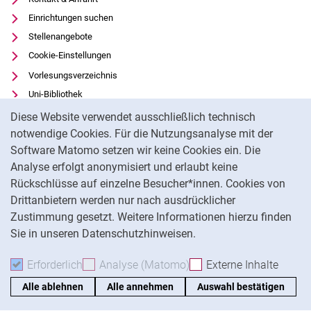
Einrichtungen suchen
Stellenangebote
Cookie-Einstellungen
Vorlesungsverzeichnis
Uni-Bibliothek
Cookie-Hinweis
Moodle
Diese Website verwendet ausschließlich technisch
Panopto
notwendige Cookies. Für die Nutzungsanalyse mit der
Software Matomo setzen wir keine Cookies ein. Die
Datenschutz
Analyse erfolgt anonymisiert und erlaubt keine
Barrierefreiheit
Rückschlüsse auf einzelne Besucher*innen. Cookies von
Transparenter KI-Einsatz
Drittanbietern werden nur nach ausdrücklicher
Impressum
Zustimmung gesetzt. Weitere Informationen hierzu finden
Sie in unseren Datenschutzhinweisen.
Na
Erforderlich
Erforderliche Cookies akzeptieren
Analyse (Matomo)
Analyse-Cookies akzepti
Externe Inhalte
: Exte
Alle ablehnen
Alle annehmen
Auswahl bestätigen