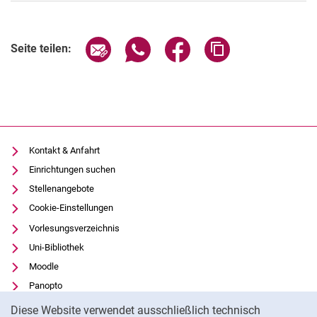
Seite über E-Mail teilen
Seite über WhatsApp teilen (exter
Seite über Facebook teile
Adresse der Seite
Seite teilen:
Kontakt & Anfahrt
Einrichtungen suchen
Stellenangebote
Cookie-Einstellungen
Vorlesungsverzeichnis
Uni-Bibliothek
Moodle
Panopto
Cookie-Hinweis
Datenschutz
Diese Website verwendet ausschließlich technisch