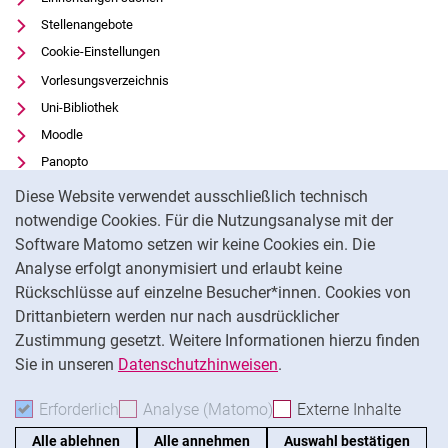
Stellenangebote
Cookie-Einstellungen
Vorlesungsverzeichnis
Uni-Bibliothek
Moodle
Panopto
Cookie-Hinweis
Datenschutz
Diese Website verwendet ausschließlich technisch
Barrierefreiheit
notwendige Cookies. Für die Nutzungsanalyse mit der
Software Matomo setzen wir keine Cookies ein. Die
Transparenter KI-Einsatz
Analyse erfolgt anonymisiert und erlaubt keine
Impressum
Rückschlüsse auf einzelne Besucher*innen. Cookies von
Externer Link: Universität Kassel auf
Facebook
(öffnet neues Fenster)
Drittanbietern werden nur nach ausdrücklicher
Zustimmung gesetzt. Weitere Informationen hierzu finden
Externer Link: Universität Kassel auf
Instagram
(öffnet neues Fenster)
Sie in unseren
Datenschutzhinweisen
.
Na
Erforderlich
Erforderliche Cookies akzeptieren
Analyse (Matomo)
Analyse-Cookies akzepti
Externe Inhalte
: Exte
Alle ablehnen
Alle annehmen
Auswahl bestätigen