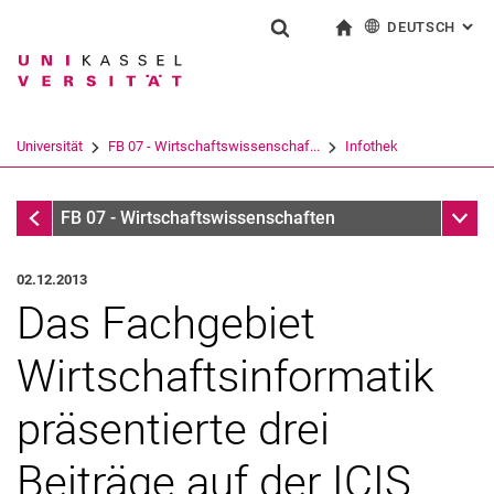
DEUTSCH
: AL
Springe direkt zu: Inhalt
Springe direkt zu: Suche
Springe direkt zu: Hauptnav
zur Startseite
Suchformular
Suchbegriff
English
Suchmaschine
Universität
FB 07 - Wirtschaftswissenschaf...
Infothek
Suchen (öffnet externen Link in einem 
Infothek
Unter
FB 07 - Wirtschaftswissenschaften
02.12.2013
Das Fachgebiet
Wirtschaftsinformatik
präsentierte drei
Beiträge auf der ICIS