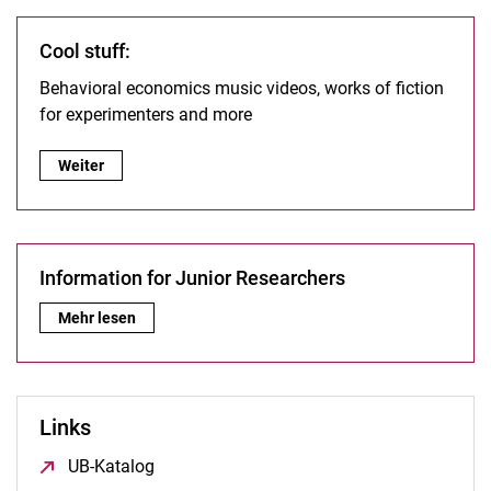
Archivierter Blog
Cool stuff:
Anmeldung Pretest durch GfeW-Mitglied
Behavioral economics music videos, works of fiction
Registrierung GfeW Pretestbörse
for experimenters and more
Streichung aus GfeW-Pretestbörse
Cool stuff: :
Weiter
Information for Junior Researchers
Information for Junior Researchers:
Mehr lesen
Links
UB-Katalog
(öffnet neues Fenster)