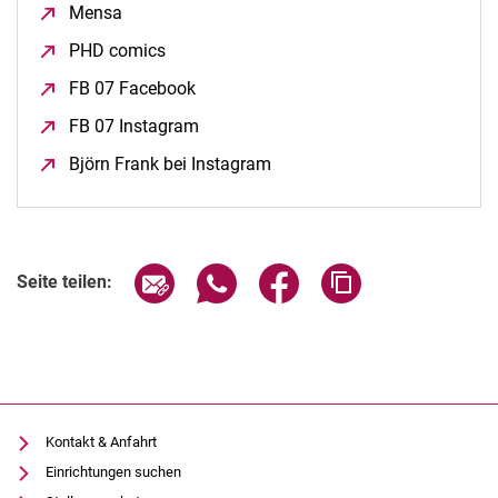
Mensa
(öffnet neues Fenster)
PHD comics
(öffnet neues Fenster)
FB 07 Facebook
(öffnet neues Fenster)
FB 07 Instagram
(öffnet neues Fenster)
Björn Frank bei Instagram
(öffnet neues Fenster)
Seite über E-Mail teilen
Seite über WhatsApp teilen (exter
Seite über Facebook teile
Adresse der Seite
Seite teilen:
Kontakt & Anfahrt
Einrichtungen suchen