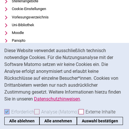
Stellenangebote
Cookie-Einstellungen
Vorlesungsverzeichnis
Uni-Bibliothek
Moodle
Panopto
Cookie-Hinweis
Datenschutz
Diese Website verwendet ausschließlich technisch
Barrierefreiheit
notwendige Cookies. Für die Nutzungsanalyse mit der
Software Matomo setzen wir keine Cookies ein. Die
Transparenter KI-Einsatz
Analyse erfolgt anonymisiert und erlaubt keine
Impressum
Rückschlüsse auf einzelne Besucher*innen. Cookies von
Externer Link: Universität Kassel auf
Facebook
(öffnet neues Fenster)
Drittanbietern werden nur nach ausdrücklicher
Zustimmung gesetzt. Weitere Informationen hierzu finden
Externer Link: Universität Kassel auf
Instagram
(öffnet neues Fenster)
Sie in unseren
Datenschutzhinweisen
.
Na
Erforderlich
Erforderliche Cookies akzeptieren
Analyse (Matomo)
Analyse-Cookies akzepti
Externe Inhalte
: Exte
Alle ablehnen
Alle annehmen
Auswahl bestätigen