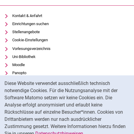
Kontakt & Anfahrt
Einrichtungen suchen
Stellenangebote
Cookie-Einstellungen
Vorlesungsverzeichnis
Uni-Bibliothek
Moodle
Panopto
Cookie-Hinweis
Datenschutz
Diese Website verwendet ausschließlich technisch
Barrierefreiheit
notwendige Cookies. Für die Nutzungsanalyse mit der
Software Matomo setzen wir keine Cookies ein. Die
Transparenter KI-Einsatz
Analyse erfolgt anonymisiert und erlaubt keine
Impressum
Rückschlüsse auf einzelne Besucher*innen. Cookies von
Externer Link: Universität Kassel auf
Facebook
(öffnet neues Fenster)
Drittanbietern werden nur nach ausdrücklicher
Zustimmung gesetzt. Weitere Informationen hierzu finden
Externer Link: Universität Kassel auf
Instagram
(öffnet neues Fenster)
Sie in unseren
Datenschutzhinweisen
.