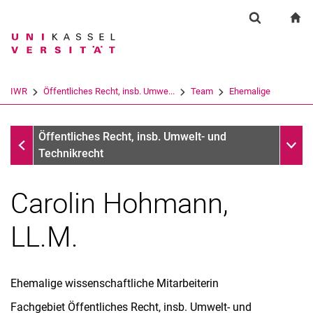
Springe direkt zu: Inhalt
Springe direkt zu: Suche
Springe direkt zu: Hauptnav
zu
Suchformul
Suchbegriff
Suchmaschine
IWR
Öffentliches Recht, insb. Umwe...
Team
Ehemalige
Suchen (öffnet externen Link in einem 
Ehemalige
Unter
Öffentliches Recht, insb. Umwelt- und
Technikrecht
Carolin Hohmann,
LL.M.
Prof. Dr. Alexander Roßnagel
Ehemalige wissenschaftliche Mitarbeiterin
Ehemalige
Fachgebiet Öffentliches Recht, insb. Umwelt- und