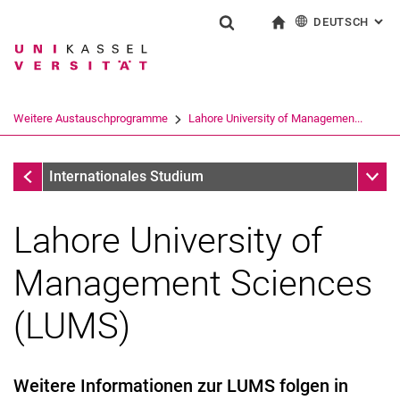
DEUTSCH
: AL
Springe direkt zu: Inhalt
Springe direkt zu: Suche
Springe direkt zu: Hauptnav
zur Startseite
Suchformular
Suchbegriff
English
Suchmaschine
Weitere Austauschprogramme
Lahore University of Managemen...
Suchen (öffnet externen Link in einem 
Weitere Austauschprogramme
Unter
Internationales Studium
Lahore University of
Management Sciences
University of Brawijaya
Radford University
(LUMS)
Lahore University of Management Sciences (LUMS)
Weitere Informationen zur LUMS folgen in