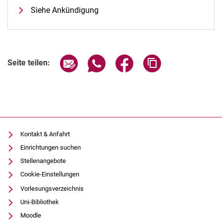
Siehe Ankündigung
Seite über E-Mail teilen
Seite über WhatsApp teilen (exter
Seite über Facebook teile
Adresse der Seite
Seite teilen:
Kontakt & Anfahrt
Einrichtungen suchen
Stellenangebote
Cookie-Einstellungen
Vorlesungsverzeichnis
Uni-Bibliothek
Moodle