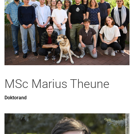
MSc
Marius
Theune
Doktorand
Bild: Jeremias Gutekunst