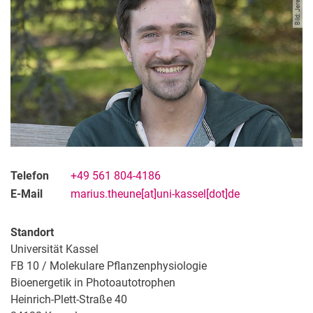
Telefon
+49 561 804-4186
E-Mail
marius.theune[at]uni-kassel[dot]de
Standort
Universität Kassel
FB 10 / Molekulare Pflanzenphysiologie
Bioenergetik in Photoautotrophen
Heinrich-Plett-Straße 40