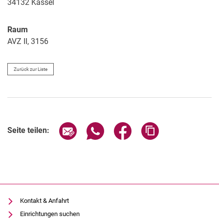
34132
Kassel
Raum
AVZ II, 3156
Zurück zur Liste
Seite über E-Mail teilen
Seite über WhatsApp teilen (exter
Seite über Facebook teile
Adresse der Seite
Seite teilen:
Kontakt & Anfahrt
Einrichtungen suchen