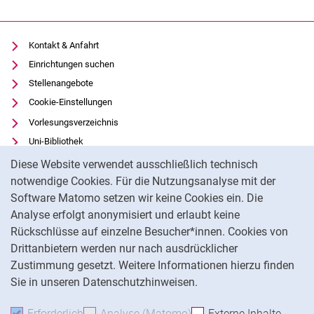
Kontakt & Anfahrt
Einrichtungen suchen
Stellenangebote
Cookie-Einstellungen
Vorlesungsverzeichnis
Uni-Bibliothek
Cookie-Hinweis
Moodle
Diese Website verwendet ausschließlich technisch
Panopto
notwendige Cookies. Für die Nutzungsanalyse mit der
Software Matomo setzen wir keine Cookies ein. Die
Datenschutz
Analyse erfolgt anonymisiert und erlaubt keine
Barrierefreiheit
Rückschlüsse auf einzelne Besucher*innen. Cookies von
Transparenter KI-Einsatz
Drittanbietern werden nur nach ausdrücklicher
Impressum
Zustimmung gesetzt. Weitere Informationen hierzu finden
Sie in unseren Datenschutzhinweisen.
Na
Erforderlich
Erforderliche Cookies akzeptieren
Analyse (Matomo)
Analyse-Cookies akzepti
Externe Inhalte
: Exte