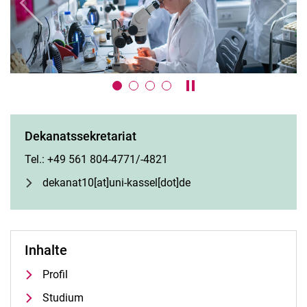
zurück
weiter
Karussell anhalten / ab
Dekanatssekretariat
Tel.: +49 561 804-4771/-4821
dekanat10[at]uni-kassel[dot]de
Inhalte
Profil
Studium