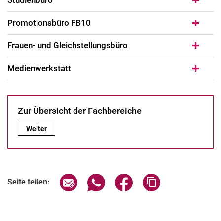
Studienbüro
Promotionsbüro FB10
Frauen- und Gleichstellungsbüro
Medienwerkstatt
Zur Übersicht der Fachbereiche
Zur Übersicht der Fachbereiche:
Weiter
Seite über E-Mail teilen
Seite über WhatsApp teilen (exter
Seite über Facebook teile
Adresse der Seite
Seite teilen: