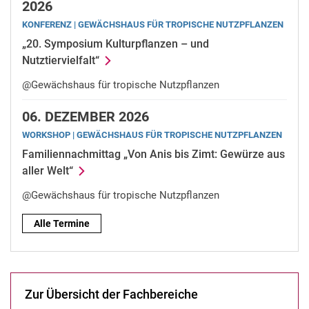
2026
KONFERENZ | GE­WÄCHS­HAUS FÜR TRO­PI­SCHE NUTZ­PFLAN­ZEN
„20. Symposium Kulturpflanzen – und
Nutztiervielfalt“
@Gewächshaus für tropische Nutzpflanzen
06.
DEZEMBER 2026
WORKSHOP | GE­WÄCHS­HAUS FÜR TRO­PI­SCHE NUTZ­PFLAN­ZEN
Familiennachmittag „Von Anis bis Zimt: Gewürze aus
aller Welt“
@Gewächshaus für tropische Nutzpflanzen
Alle Termine
Zur Über­sicht der Fach­be­rei­che