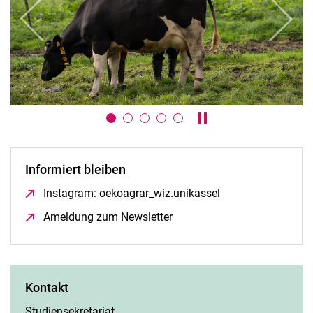
zurück
weiter
Karussell anhalten / a
Informiert bleiben
Instagram: oekoagrar_wiz.unikassel
(öffnet neues Fens
Ameldung zum Newsletter
(öffnet neues Fenster)
Kontakt
Studiensekretariat