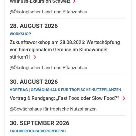
Walnuss-Exkursion Schweiz
@Ökologischer Land- und Pflanzenbau
28.
AUGUST 2026
WORKSHOP
Zukunftsworkshop am 28.08.2026: Wertschöpfung
von bio-regionalem Gemüse im Klimawandel
stärken?!
@Ökologischer Land- und Pflanzenbau
30.
AUGUST 2026
VORTRAG | GE­WÄCHS­HAUS FÜR TRO­PI­SCHE NUTZ­PFLAN­ZEN
Vortrag & Rundgang: „Fast Food oder Slow Food?“
@Gewächshaus für tropische Nutzpflanzen
30.
SEPTEMBER 2026
FACHBEREICHSÜBERGREIFEND