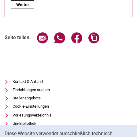
Zur Über­sicht der Fach­be­rei­che:
Weiter
Seite über E-Mail teilen
Seite über WhatsApp teilen (exter
Seite über Facebook teile
Adresse der Seite
Seite teilen:
Kontakt & Anfahrt
Einrichtungen suchen
Stellenangebote
Cookie-Einstellungen
Vorlesungsverzeichnis
Uni-Bibliothek
Cookie-Hinweis
Moodle
Diese Website verwendet ausschließlich technisch