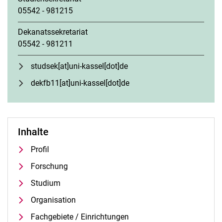
05542 - 981215
Dekanatssekretariat
05542 - 981211
studsek[at]uni-kassel[dot]de
dekfb11[at]uni-kassel[dot]de
Inhalte
Profil
Forschung
Studium
Organisation
Fachgebiete / Einrichtungen