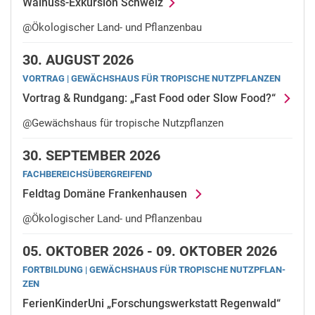
Walnuss-Exkursion Schweiz
@Ökologischer Land- und Pflanzenbau
30.
AUGUST 2026
VORTRAG | GE­WÄCHS­HAUS FÜR TRO­PI­SCHE NUTZ­PFLAN­ZEN
Vortrag & Rundgang: „Fast Food oder Slow Food?“
@Gewächshaus für tropische Nutzpflanzen
30.
SEPTEMBER 2026
FACHBEREICHSÜBERGREIFEND
Feldtag Domäne Frankenhausen
@Ökologischer Land- und Pflanzenbau
05.
OKTOBER 2026 -
09.
OKTOBER 2026
FORTBILDUNG | GE­WÄCHS­HAUS FÜR TRO­PI­SCHE NUTZ­PFLAN­
ZEN
FerienKinderUni „Forschungswerkstatt Regenwald“