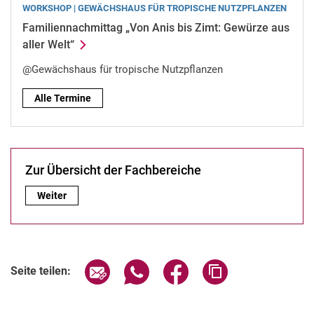
WORKSHOP | GE­WÄCHS­HAUS FÜR TRO­PI­SCHE NUTZ­PFLAN­ZEN
Familiennachmittag „Von Anis bis Zimt: Gewürze aus
aller Welt“
@Gewächshaus für tropische Nutzpflanzen
Alle Termine
Zur Über­sicht der Fach­be­rei­che
Zur Über­sicht der Fach­be­rei­che:
Weiter
Seite über E-Mail teilen
Seite über WhatsApp teilen (exter
Seite über Facebook teile
Adresse der Seite
Seite teilen: