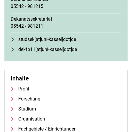
05542 - 981215
Dekanatssekretariat
05542 - 981211
studsek[at]uni-kassel[dot]de
dekfb11[at]uni-kassel[dot]de
Inhalte
Profil
Forschung
Studium
Organisation
Fachgebiete / Einrichtungen