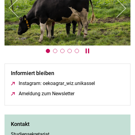
zurück
weiter
Karussell anhalten / a
Informiert bleiben
Instagram: oekoagrar_wiz.unikassel
(öffnet neues Fens
Ameldung zum Newsletter
(öffnet neues Fenster)
Kontakt
Studiensekretariat