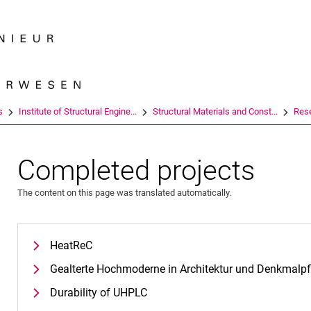
Jump directly to: content
Jump directly to: search
Jump directly to: main navi
Search e
s
Institute of Structural Engine...
Structural Materials and Const...
Res
Completed projects
The content on this page was translated automatically.
HeatReC
Gealterte Hochmoderne in Architektur und Denkmalpf
Durability of UHPLC