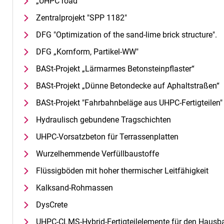
„UHPC road“
Zentralprojekt "SPP 1182"
DFG "Optimization of the sand-lime brick structure".
DFG „Kornform, Partikel-WW"
BASt-Projekt „Lärmarmes Betonsteinpflaster“
BASt-Projekt „Dünne Betondecke auf Aphaltstraßen“
BASt-Projekt "Fahrbahnbeläge aus UHPC-Fertigteilen"
Hydraulisch gebundene Tragschichten
UHPC-Vorsatzbeton für Terrassenplatten
Wurzelhemmende Verfüllbaustoffe
Flüssigböden mit hoher thermischer Leitfähigkeit
Kalksand-Rohmassen
DysCrete
UHPC-CLMS-Hybrid-Fertigteilelemente für den Hausb