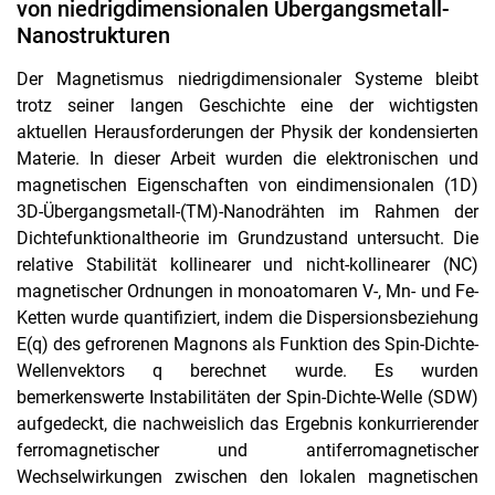
von niedrigdimensionalen Übergangsmetall-
Forschungskoordinationsrunde
Nanostrukturen
Wissenschaftl. Beirat
Alumni
Der Magnetismus niedrigdimensionaler Systeme bleibt
Historie
trotz seiner langen Geschichte eine der wichtigsten
aktuellen Herausforderungen der Physik der kondensierten
Materie. In dieser Arbeit wurden die elektronischen und
magnetischen Eigenschaften von eindimensionalen (1D)
3D-Übergangsmetall-(TM)-Nanodrähten im Rahmen der
Dichtefunktionaltheorie im Grundzustand untersucht. Die
relative Stabilität kollinearer und nicht-kollinearer (NC)
magnetischer Ordnungen in monoatomaren V-, Mn- und Fe-
Ketten wurde quantifiziert, indem die Dispersionsbeziehung
E(q) des gefrorenen Magnons als Funktion des Spin-Dichte-
Wellenvektors q berechnet wurde. Es wurden
bemerkenswerte Instabilitäten der Spin-Dichte-Welle (SDW)
aufgedeckt, die nachweislich das Ergebnis konkurrierender
ferromagnetischer und antiferromagnetischer
Wechselwirkungen zwischen den lokalen magnetischen