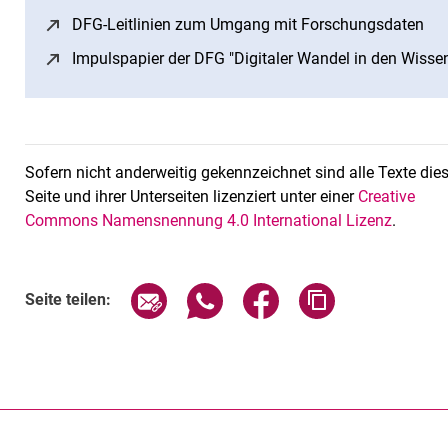
DFG-Leitlinien zum Umgang mit Forschungsdaten
(öf
Impulspapier der DFG "Digitaler Wandel in den Wisse
Sofern nicht anderweitig gekennzeichnet sind alle Texte die
Seite und ihrer Unterseiten lizenziert unter einer
Creative
Commons Namensnennung 4.0 International Lizenz
.
Seite über E-Mail teilen
Seite über WhatsApp teilen (exte
Seite über Facebook teil
Adresse der Sei
Seite teilen: