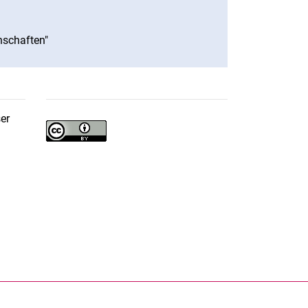
fnet neues Fenster)
nschaften"
(öffnet neues Fenster)
ser
rner Link, öffnet neues Fenster)
en (externer Link, öffnet neues Fenster)
te kopieren