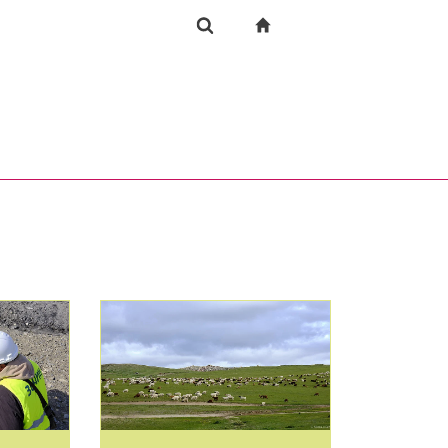
igation
zur Startseite
Forschung
Suchformular
chine
Suchen (öffnet externen Link in einem neuen Fenst