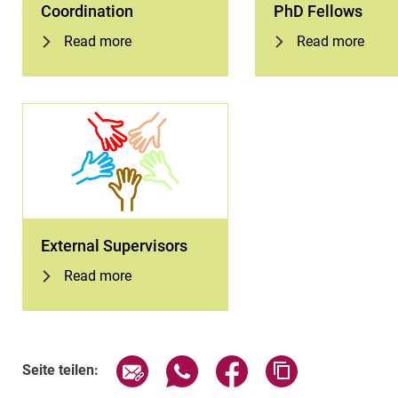
Coordination
PhD Fellows
Read more
Read more
External Supervisors
Read more
Seite über E-Mail teilen
Seite über WhatsApp teilen (exte
Seite über Facebook teil
Adresse der Sei
Seite teilen: