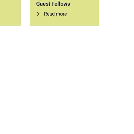
Guest Fellows
Read more
rner Link, öffnet neues Fenster)
en (externer Link, öffnet neues Fenster)
te kopieren