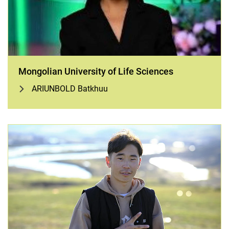
PhD Fellows
BALJINNYAM bat ulzii
ARIUNBOLD Batkhuu
MUNKHZUL Munkhbat
Si, Na
Mongolian University of Life Sciences
Guest Fellows
ARIUNBOLD Batkhuu