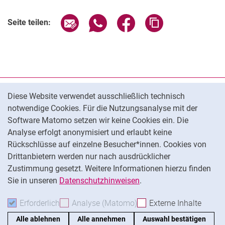
Seite über E-Mail teilen
Seite über WhatsApp teilen (exter
Seite über Facebook teile
Adresse der Seite
Seite teilen:
Cookie-Hinweis
Datenschutz
Diese Website verwendet ausschließlich technisch
notwendige Cookies. Für die Nutzungsanalyse mit der
Barrierefreiheit
Software Matomo setzen wir keine Cookies ein. Die
Transparenter KI-Einsatz
Analyse erfolgt anonymisiert und erlaubt keine
Impressum
Rückschlüsse auf einzelne Besucher*innen. Cookies von
Cookie-Einstellungen
Drittanbietern werden nur nach ausdrücklicher
Zustimmung gesetzt. Weitere Informationen hierzu finden
Sie in unseren
Datenschutzhinweisen
.
Na
Erforderlich
Erforderliche Cookies akzeptieren
Analyse (Matomo)
Analyse-Cookies akzepti
Externe Inhalte
: Exte
Alle ablehnen
Alle annehmen
Auswahl bestätigen