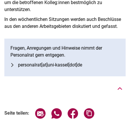
um die betroffenen Kolleg:innen bestmöglich zu
unterstützen.
In den wöchentlichen Sitzungen werden auch Beschlüsse
aus den anderen Arbeitsgebieten diskutiert und gefasst.
Fragen, Anregungen und Hinweise nimmt der
Personalrat gern entgegen.
Nach oben
personalrat[at]uni-kassel[dot]de
Seite über E-Mail teilen
Seite über WhatsApp teilen (exter
Seite über Facebook teile
Adresse der Seite
Seite teilen: