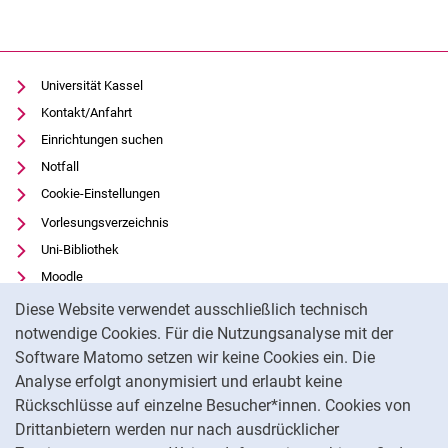
Universität Kassel
Kontakt/Anfahrt
Einrichtungen suchen
Notfall
Cookie-Einstellungen
Vorlesungsverzeichnis
Uni-Bibliothek
Moodle
Cookie-Hinweis
Panopto
Diese Website verwendet ausschließlich technisch
notwendige Cookies. Für die Nutzungsanalyse mit der
Datenschutz
Software Matomo setzen wir keine Cookies ein. Die
Barrierefreiheit
Analyse erfolgt anonymisiert und erlaubt keine
Transparenter KI-Einsatz
Rückschlüsse auf einzelne Besucher*innen. Cookies von
Impressum
Drittanbietern werden nur nach ausdrücklicher
Feedback