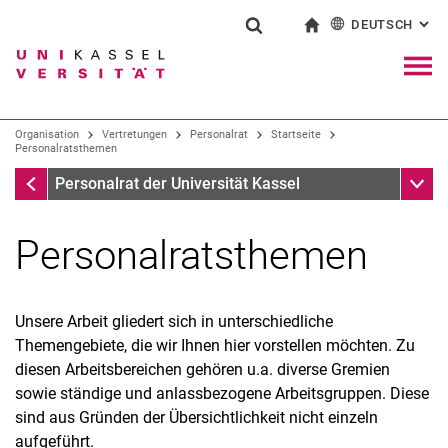
DEUTSCH
: AL
Springe direkt zu: Inhalt
Springe direkt zu: Suche
Springe direkt zu: Hauptnav
zur Startseite
Suchformular
Suchbegriff
English
Navig
Suchmaschine
Organisation
Vertretungen
Personalrat
Startseite
Personalratsthemen
Startseite
Unter
Suchen (öffnet externen Link in einem 
Personalrat der Universität Kassel
Personalratsthemen
Personalratsthemen
Aktuelles
Berichte
Unsere Arbeit gliedert sich in unterschiedliche
Dienstvereinbarungen und Regelungsabreden [intern]
Themengebiete, die wir Ihnen hier vorstellen möchten. Zu
Kontaktformular
diesen Arbeitsbereichen gehören u.a. diverse Gremien
sowie ständige und anlassbezogene Arbeitsgruppen. Diese
sind aus Gründen der Übersichtlichkeit nicht einzeln
aufgeführt.