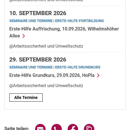
10.
SEPTEMBER 2026
SE­MI­NA­RE UND TER­MI­NE | ERSTE-HILFE-FORTBILDUNG
Er­s­­­te-Hil­­­fe Auffrischung, 10.09.2026, Wilhelmshöher
Allee
@Arbeitssicherheit und Umweltschutz
29.
SEPTEMBER 2026
SE­MI­NA­RE UND TER­MI­NE | ERS­TE-HIL­FE GRUND­KURS
Er­s­­­te-Hil­­­fe Grundkurs, 29.09.2026, HoPla
@Arbeitssicherheit und Umweltschutz
Alle Termine
Seite über E-Mail teilen
Seite über WhatsApp teilen (exter
Seite über Facebook teile
Adresse der Seite
Seite teilen: