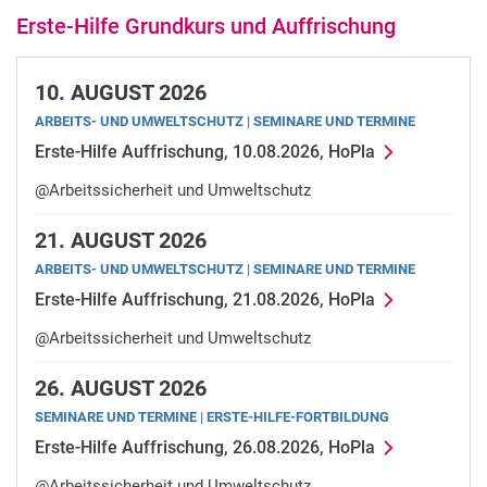
Er­s­­te-Hil­­fe Grun­d­kurs und Auffrischung
10.
AUGUST 2026
Sonderabfallent­sor­gung (Annahme)
ARBEITS- UND UMWELTSCHUTZ | SE­MI­NA­RE UND TER­MI­NE
Er­s­­­te-Hil­­­fe Auffrischung, 10.08.2026, HoPla
Offene Sprechstunde - Arbeitsmedizin
Er­s­­­­­­te-Hil­­­­­­fe Grun­­­­­d­kurs und Auffrischung
@Arbeitssicherheit und Umweltschutz
Ein­­­­­­füh­­­­­­rung in die Bran­d­­­­­­schu­t­z­or­d­­­­­­nung
21.
AUGUST 2026
Bran­d­­­­schu­t­z­hel­­­­fer*in­­­­nenaus­­­­bil­­­­dung
ARBEITS- UND UMWELTSCHUTZ | SE­MI­NA­RE UND TER­MI­NE
Lagerung von Gefahrstoffen
Er­s­­­te-Hil­­­fe Auffrischung, 21.08.2026, HoPla
@Arbeitssicherheit und Umweltschutz
26.
AUGUST 2026
SE­MI­NA­RE UND TER­MI­NE | ERSTE-HILFE-FORTBILDUNG
Er­s­­­te-Hil­­­fe Auffrischung, 26.08.2026, HoPla
@Arbeitssicherheit und Umweltschutz