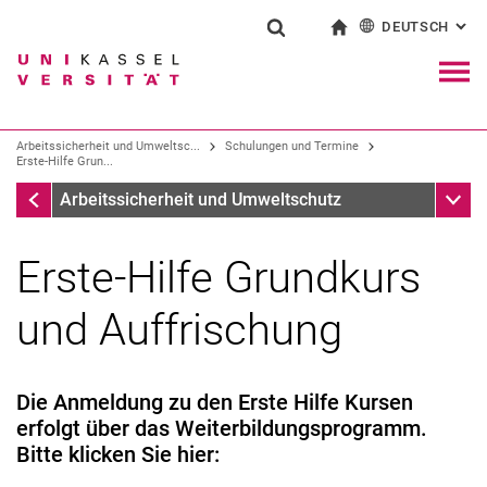
DEUTSCH
: AL
Springe direkt zu: Inhalt
Springe direkt zu: Suche
Springe direkt zu: Hauptnav
zur Startseite
Suchformular
Suchbegriff
English
Navig
Suchmaschine
Arbeitssicherheit und Umweltsc...
Schulungen und Termine
Er­s­­­­­­te-Hil­­­­­­fe Grun­...
Schulungen und Termine
Unter
Suchen (öffnet externen Link in einem 
Arbeitssicherheit und Umweltschutz
Er­s­­­­­­te-Hil­­­­­­fe Grun­­­­­d­kurs
und Auffrischung
Die Anmeldung zu den Erste Hilfe Kursen
erfolgt über das Weiterbildungsprogramm.
Bitte klicken Sie hier: