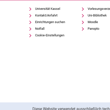
Hochschulentwicklung
Gleichstellung, Familiengerechtigkeit und Diversity
Universität Kassel
Vorlesungsverz
Kontakt/Anfahrt
Uni-Bibliothek
Gesundheitsportal
Einrichtungen suchen
Moodle
Personal- und Organisationsentwicklung
Notfall
Panopto
Personal und Organisation ⚿
Cookie-Einstellungen
Qualitätsmanagement
Rechtsfragen
Technik und Infrastruktur
Toolbox für Öffentlichkeitsarbeit
Toolbox Studierendenmarketing und Student-Life-Cycle-
Sicherheit auf dem Campus
Cookie-Hinweis
Diese Website verwendet ausschließlich tech