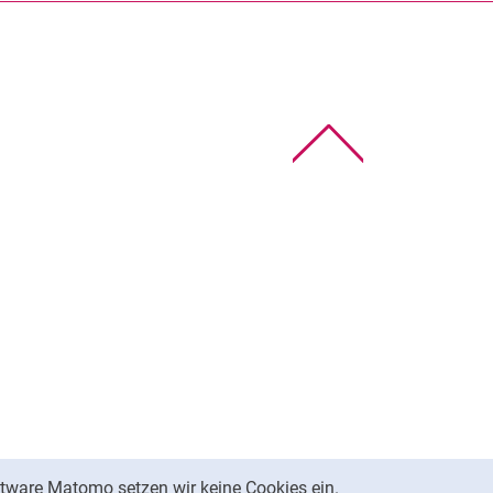
Stichwortverzeichnis
Wichtige Telefonnummern
Zentrale IT-Tools
Nach oben
tware Matomo setzen wir keine Cookies ein.