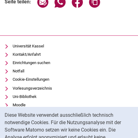
Seite über E-Mail teilen
Seite über WhatsApp teilen (exter
Seite über Facebook teile
Adresse der Seite
Seite teilen:
Universität Kassel
Kontakt/Anfahrt
Einrichtungen suchen
Notfall
Cookie-Einstellungen
Vorlesungsverzeichnis
Uni-Bibliothek
Moodle
Cookie-Hinweis
Panopto
Diese Website verwendet ausschließlich technisch
notwendige Cookies. Für die Nutzungsanalyse mit der
Datenschutz
Software Matomo setzen wir keine Cookies ein. Die
Barrierefreiheit
Analyse erfolgt anonymisiert und erlaubt keine