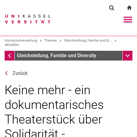
Springe direkt zu: Inhalt
Springe direkt zu: Suche
Springe direkt zu: Hauptnav
zu
Suchformul
Suchbegriff
Navig
Suchmaschine
Hochschulverwaltung
Themen
Gleichstellung, Familie und Di...
Aktuelles
Aktuelles
Unter
Suchen (öffnet externen Link in einem 
Gleichstellung, Familie und Diversity
Zurück
Keine mehr - ein
dokumentarisches
Theaterstück über
Solidarität -