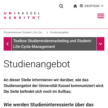
DEUTSCH
: AL
Springe direkt zu: Inhalt
Springe direkt zu: Suche
Springe direkt zu: Hauptnav
zur Startseite
Suchformular
Suchbegriff
English
Navig
Suchmaschine
Prozesswissen Student Life Cyc...
Studienangebot
Prozesswissen Student Life Cycle
Unter
Toolbox Studierendenmarketing und Student-
Suchen (öffnet externen Link in einem 
Life-Cycle-Management
Studienangebot
An dieser Stelle informieren wir darüber, wie das
Studienangebot der Universität Kassel kommuniziert wird.
Die Seite befindet sich noch im Aufbau.
Wie werden Studieninteressierte über das