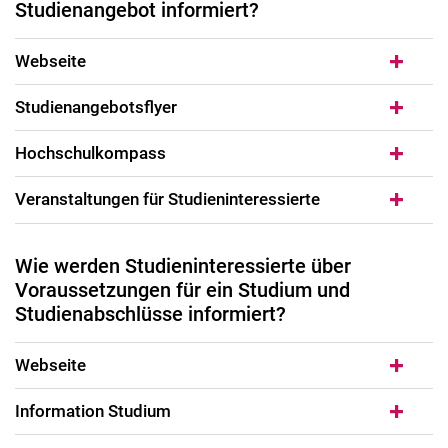
Studienangebot informiert?
Student Life Cycle bei Internationalen
Studienangebot
Webseite
Studienangebote für Internationale
Studienorientierung
Studienangebotsflyer
Studienentscheidung
Hochschulkompass
Bewerbungsphase
Studienvorphase
Veranstaltungen für Studieninteressierte
Einführung
Erstes Semester
Wie werden Studieninteressierte über
Im Studium
Voraussetzungen für ein Studium und
Abschlussphase
Studienabschlüsse informiert?
Webseite
Information Studium