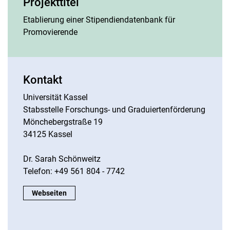
Projekttitel
Etablierung einer Stipendiendatenbank für
Promovierende
Kontakt
Universität Kassel
Stabsstelle For­schungs- und Gra­du­ier­ten­för­de­rung
Mönchebergstraße 19
34125 Kassel
Dr. Sarah Schönweitz
Telefon: +49 561 804 - 7742
Kontakt:
Webseiten