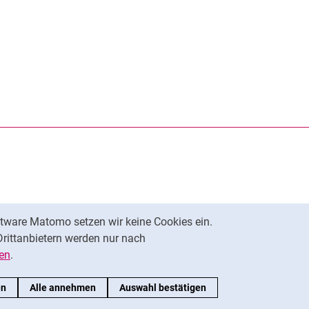
rner Link, öffnet neues Fenster)
en (externer Link, öffnet neues Fenster)
te kopieren
ersität Kassel auf
neues Fenster)
tware Matomo setzen wir keine Cookies ein.
Nach oben
Drittanbietern werden nur nach
en
.
en
Alle annehmen
Auswahl bestätigen