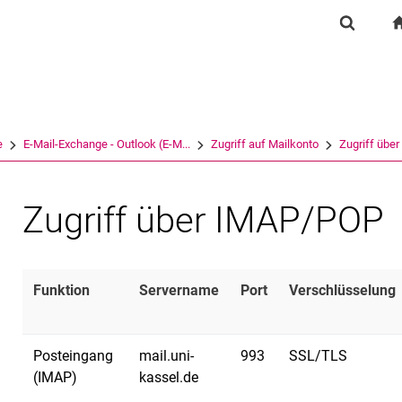
Springe direkt zu: Inhalt
Springe direkt zu: Suche
Springe direkt zu: Hauptnav
Suchfor
Suchmas
e
E-Mail-Exchange - Outlook (E-M...
Zugriff auf Mailkonto
Zugriff übe
Zugriff über IMAP/POP
Funktion
Servername
Port
Verschlüsselung
Posteingang
mail.uni-
993
SSL/TLS
(IMAP)
kassel.de