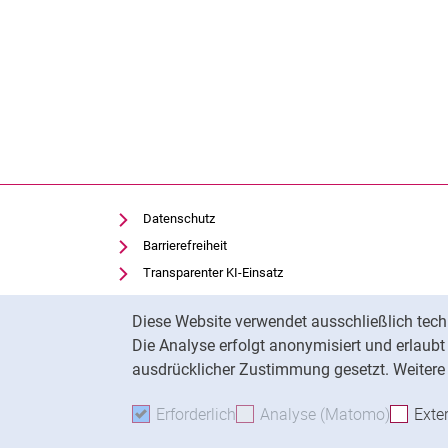
Datenschutz
Barrierefreiheit
Transparenter KI-Einsatz
Impressum
Cookie-Hinweis
Diese Website verwendet ausschließlich tech
IT-Benutzungsordnung
Die Analyse erfolgt anonymisiert und erlaub
Cookie-Einstellungen
ausdrücklicher Zustimmung gesetzt. Weitere 
Erforderlich
Erforderliche Cookies akzeptie
Analyse (Matomo)
Analyse
Exte