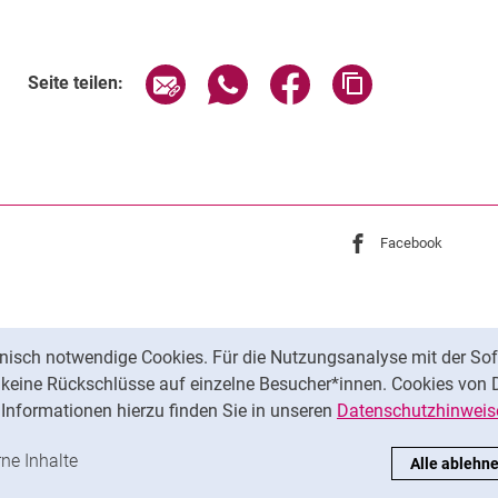
Seite über E-Mail teilen
Seite über WhatsApp teilen (exte
Seite über Facebook teil
Adresse der Sei
Seite teilen:
Externer Link: Univ
Facebook
(öffnet 
nisch notwendige Cookies. Für die Nutzungsanalyse mit der Sof
t keine Rückschlüsse auf einzelne Besucher*innen. Cookies von 
Informationen hierzu finden Sie in unseren
Datenschutzhinweis
ren
-Cookies akzeptieren
rne Inhalte
: Externe Inhalte / Cookies akzeptieren
Alle ablehn