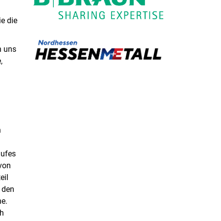
e die
n uns
,
n
aufes
 von
eil
n den
e.
eh