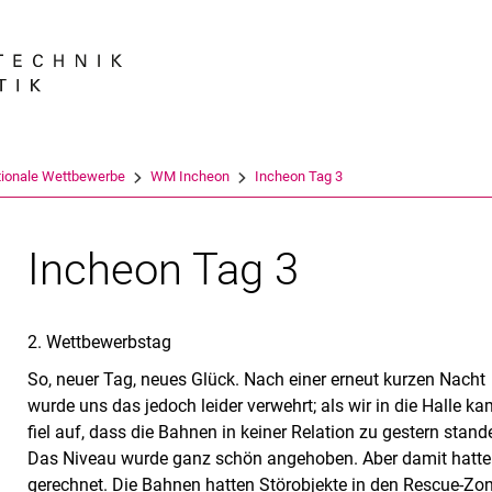
Springe direkt zu: Inhalt
Springe direkt zu: Suche
Springe direkt zu: Hauptnav
Suchmas
tionale Wettbewerbe
WM Incheon
Incheon Tag 3
Incheon Tag 3
2. Wettbewerbstag
So, neuer Tag, neues Glück. Nach einer erneut kurzen Nacht
wurde uns das jedoch leider verwehrt; als wir in die Halle ka
fiel auf, dass die Bahnen in keiner Relation zu gestern stande
Das Niveau wurde ganz schön angehoben. Aber damit hatte
gerechnet. Die Bahnen hatten Störobjekte in den Rescue-Zo