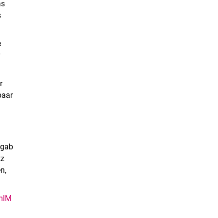
as
s
e
r
r
paar
 gab
tz
n,
_mlM