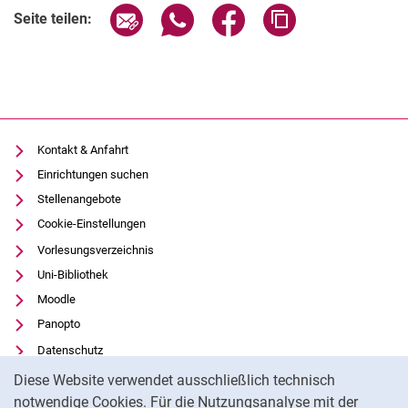
Seite über E-Mail teilen
Seite über WhatsApp teilen (exter
Seite über Facebook teile
Adresse der Seite
Seite teilen:
Kontakt & Anfahrt
Einrichtungen suchen
Stellenangebote
Cookie-Einstellungen
Vorlesungsverzeichnis
Uni-Bibliothek
Moodle
Panopto
Datenschutz
Cookie-Hinweis
Barrierefreiheit
Diese Website verwendet ausschließlich technisch
Transparenter KI-Einsatz
notwendige Cookies. Für die Nutzungsanalyse mit der