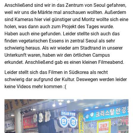
WM Eindhoven
Anschließend sind wir in das Zentrum von Seoul gefahren,
EM Bari
weil wir uns die Märkte mal anschauen wollten. Außerdem
EM Wien
sind Kameras hier viel günstiger und Moritz wollte sich eine
WM Incheon
holen, was dann auch zum Projekt des Tages wurde.
Haben auch eine gefunden. Leider stellte sich auch das
Kassel - Incheon
finden vegetarischen Essens in zentral Seoul als sehr
Incheon Tag 1
schwierig heraus. Als wir wieder am Stadtrand in unserer
Incheon Tag 2
Unterkunft waren, haben wir den örtlichen Campus
Incheon Tag 3
erkundet. Anschließend gab es einen kleinen Filmeabend.
Incheon Tag 4
Leider stellt sich das Filmen in Südkorea als recht
Incheon Tag 5
schwierig dar aufgrund der Kultur. Deswegen werden leider
Incheon Tag 6
keine Videos mehr kommen :(
Incheon Seoul
Seoul Tag 1
Seoul Tag 2
Seoul Tag 2.1
Seoul Tag 3