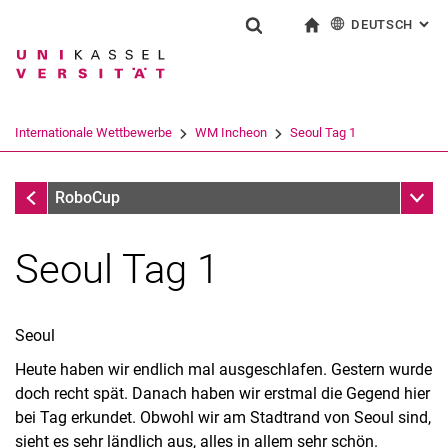
DEUTSCH
: AL
Springe direkt zu: Inhalt
Springe direkt zu: Suche
Springe direkt zu: Hauptnav
zur Startseite
Suchformular
Suchbegriff
English
Suchmaschine
Internationale Wettbewerbe
WM Incheon
Seoul Tag 1
Suchen (öffnet externen Link in einem 
WM Incheon
Unter
RoboCup
Seoul Tag 1
Seoul
EM Portugal
Heute haben wir endlich mal ausgeschlafen. Gestern wurde
doch recht spät. Danach haben wir erstmal die Gegend hier
EM Kroatien
bei Tag erkundet. Obwohl wir am Stadtrand von Seoul sind,
EM Hannover
sieht es sehr ländlich aus, alles in allem sehr schön.