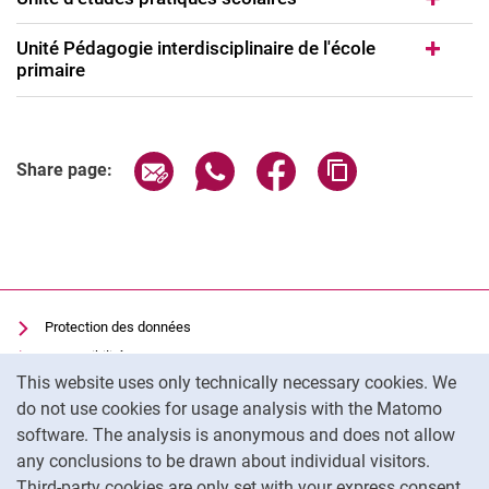
Prix Ernst Ulrich von Weizsäcker
Série de publications "Études et recherche
Unité Pédagogie interdisciplinaire de l'école
primaire
Règlement de la ZLB
Share page via email
Share page via WhatsApp (extern
Share page via Facebook 
Copy page addres
Share page:
Protection des données
Accessibilité
Cookie Notice
This website uses only technically necessary cookies. We
Utilisation transparente de l'IA
do not use cookies for usage analysis with the Matomo
Mentions légales
software. The analysis is anonymous and does not allow
Cookie settings
any conclusions to be drawn about individual visitors.
Third-party cookies are only set with your express consent.