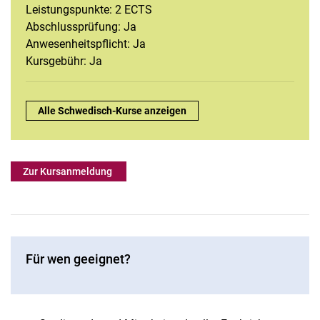
Leistungspunkte: 2 ECTS
Französisch
Abschlussprüfung: Ja
Interkulturelle Kommunikation
Anwesenheitspflicht: Ja
Italienisch
Kursgebühr: Ja
Journalistisches Arbeiten
Niederländisch
Überblick:
Alle Schwedisch-Kurse anzeigen
Portugiesisch
Schwedisch
Spanisch
Zur Kursanmeldung
Für wen geeignet?