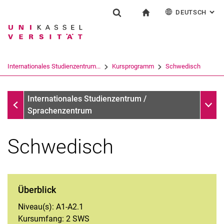
DEUTSCH
: AL
Springe direkt zu: Inhalt
Springe direkt zu: Suche
Springe direkt zu: Hauptnav
zur Startseite
Einrichtung
Suchformular
Suchbegriff
English
Español
Français
Suchmaschine
Internationales Studienzentrum...
Kursprogramm
Schwedisch
Italiano
Suchen (öffnet externen Link in einem 
Kursprogramm
Unter
Internationales Studienzentrum /
Sprachenzentrum
Schwedisch
Überblick
Arabisch
Niveau(s): A1-A2.1
Deutsch
Kursumfang: 2 SWS
Englisch