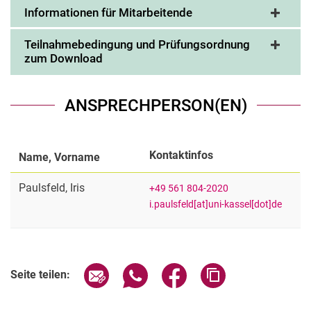
Informationen für Mitarbeitende
Teilnahmebedingung und Prüfungsordnung
zum Download
ANSPRECHPERSON(EN)
Kontaktinfos
Name, Vorname
Paulsfeld
,
Iris
+49 561 804-2020
i.paulsfeld[at]uni-kassel[dot]de
Seite über E-Mail teilen
Seite über WhatsApp teilen (exter
Seite über Facebook teile
Adresse der Seite
Seite teilen: