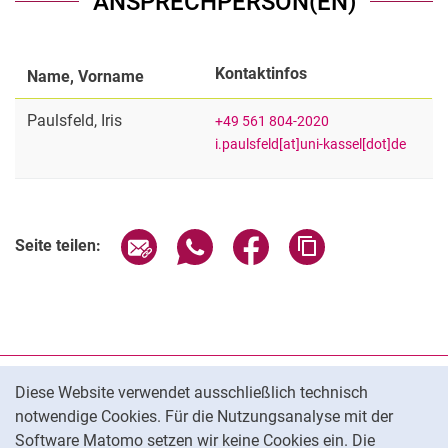
ANSPRECHPERSON(EN)
Kontaktinfos
Name, Vorname
Paulsfeld
,
Iris
+49 561 804-2020
i.paulsfeld[at]uni-kassel[dot]de
Seite über E-Mail teilen
Seite über WhatsApp teilen (exter
Seite über Facebook teile
Adresse der Seite
Seite teilen:
Cookie-Hinweis
Datenschutz
Diese Website verwendet ausschließlich technisch
notwendige Cookies. Für die Nutzungsanalyse mit der
Barrierefreiheit
Software Matomo setzen wir keine Cookies ein. Die
Transparenter KI-Einsatz