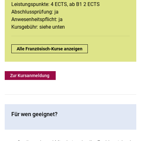
Leistungspunkte: 4 ECTS, ab B1 2 ECTS
Französisch
Abschlussprüfung: ja
Interkulturelle Kommunikation
Anwesenheitspflicht: ja
Italienisch
Kursgebühr: siehe unten
Journalistisches Arbeiten
Niederländisch
Überblick:
Alle Französisch-Kurse anzeigen
Portugiesisch
Schwedisch
Spanisch
Zur Kursanmeldung
Für wen geeignet?