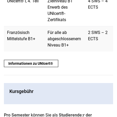
UNIcert® I, 4. Teil
Zielniveau B1
4 SWS – 4
Erwerb des
ECTS
UNIcert®-
Zertifikats
Französisch
Für alle ab
2 SWS – 2
Mittelstufe B1+
abgeschlossenem
ECTS
Niveau B1+
Informationen zu UNIcert®
Kursgebühr
Pro Semester
können Sie als
Studierende:r der