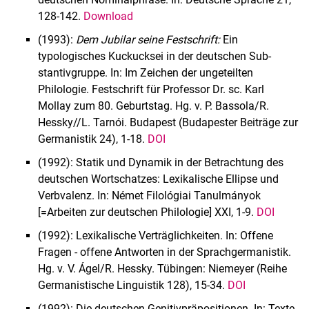
128-142.
Download
(1993):
Dem Jubilar seine Festschrift:
Ein
typologisches Kuckucksei in der deutschen Sub­
stantivgruppe. In: Im Zeichen der ungeteilten
Philologie. Festschrift für Professor Dr. sc. Karl
Mollay zum 80. Geburtstag. Hg. v. P. Bassola/R.
Hessky//L. Tarnói. Budapest (Budapester Beiträge zur
Germanistik 24), 1-18.
DOI
(1992): Statik und Dynamik in der Betrachtung des
deutschen Wortschatzes: Lexikalische Ellipse und
Verbvalenz. In: Német Filológiai Tanulmányok
[=Arbeiten zur deutschen Philolo­gie] XXI, 1-9.
DOI
(1992): Lexikalische Verträglichkeiten. In: Offene
Fragen - offene Antworten in der Sprach­germanistik.
Hg. v. V. Ágel/R. Hessky. Tübingen: Niemeyer (Reihe
Germanistische Lingui­stik 128), 15-34.
DOI
(1992): Die deutschen Genitivpräpositionen. In: Texte,