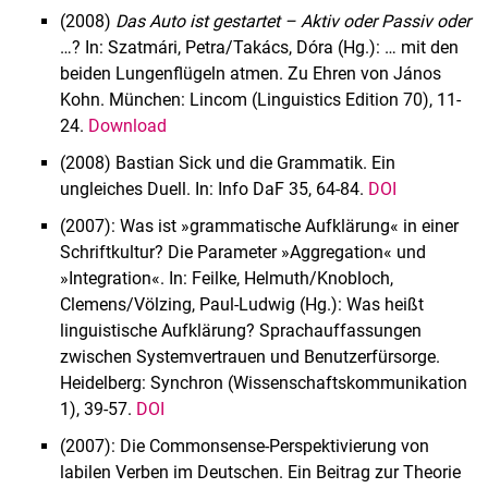
(2008)
Das Auto ist gestartet – Aktiv oder Passiv oder
…? In: Szatmári, Petra/Takács, Dóra (Hg.): … mit den
beiden Lungenflügeln atmen. Zu Ehren von János
Kohn. München: Lincom (Linguistics Edition 70), 11-
24.
Download
(2008) Bastian Sick und die Grammatik. Ein
ungleiches Duell. In: Info DaF 35, 64-84.
DOI
(2007): Was ist »grammatische Aufklärung« in einer
Schriftkultur? Die Parameter »Aggregation« und
»Integration«. In: Feilke, Helmuth/Knobloch,
Clemens/Völzing, Paul-Ludwig (Hg.): Was heißt
linguistische Aufklärung? Sprachauffassungen
zwischen Systemvertrauen und Benutzerfürsorge.
Heidelberg: Synchron (Wissenschaftskommunikation
1), 39-57.
DOI
(2007): Die Commonsense-Perspektivierung von
labilen Verben im Deutschen. Ein Beitrag zur Theorie