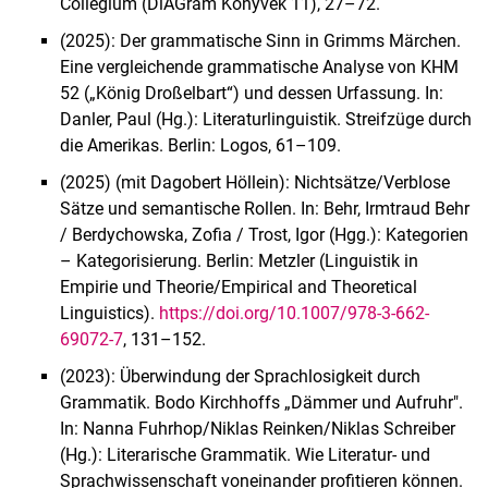
Collegium (DiAGram Könyvek 11), 27–72.
(2025): Der grammatische Sinn in Grimms Märchen.
Eine vergleichende grammatische Analyse von KHM
52 („König Droßelbart“) und dessen Urfassung. In:
Danler, Paul (Hg.): Literaturlinguistik. Streifzüge durch
die Amerikas. Berlin: Logos, 61–109.
(2025) (mit Dagobert Höllein): Nichtsätze/Verblose
Sätze und semantische Rollen. In: Behr, Irmtraud Behr
/ Berdychowska, Zofia / Trost, Igor (Hgg.): Kategorien
– Kategorisierung. Berlin: Metzler (Linguistik in
Empirie und Theorie/Empirical and Theoretical
Linguistics).
https://doi.org/10.1007/978-3-662-
69072-7
, 131–152.
(2023): Überwindung der Sprachlosigkeit durch
Grammatik. Bodo Kirchhoffs „Dämmer und Aufruhr".
In: Nanna Fuhrhop/Niklas Reinken/Niklas Schreiber
(Hg.): Literarische Grammatik. Wie Literatur- und
Sprachwissenschaft voneinander profitieren können.