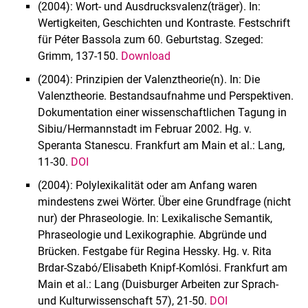
(2004): Wort- und Ausdrucksvalenz(träger). In:
Wertigkeiten, Geschichten und Kontraste. Festschrift
für Péter Bassola zum 60. Geburtstag. Szeged:
Grimm, 137-150.
Download
(2004): Prinzipien der Valenztheorie(n). In: Die
Valenztheorie. Bestandsaufnahme und Perspektiven.
Dokumentation einer wissenschaftlichen Tagung in
Sibiu/Hermannstadt im Februar 2002. Hg. v.
Speranta Stanescu. Frankfurt am Main et al.: Lang,
11-30.
DOI
(2004): Polylexikalität oder am Anfang waren
mindestens zwei Wörter. Über eine Grundfrage (nicht
nur) der Phraseologie. In: Lexikalische Semantik,
Phraseologie und Lexikographie. Abgründe und
Brücken. Festgabe für Regina Hessky. Hg. v. Rita
Brdar-Szabó/Elisabeth Knipf-Komlósi. Frankfurt am
Main et al.: Lang (Duisburger Arbeiten zur Sprach-
und Kulturwissenschaft 57), 21-50.
DOI