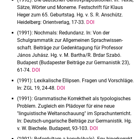
Sätze, Wörter und Moneme. Festschrift für Klaus
Heger zum 65. Geburtstag. Hg. v. S. R. Anschütz.
Heidelberg: Orientverlag, 17-33.
DOI
(1991): Nochmals: Redundanz. In: Von der
Schulgrammatik zur Allgemeinen Sprachwissen­
schaft. Beiträge zur Gedenktagung für Professor
János Juhász. Hg. v. M. Bartha/R. Brdar Szabó.
Budapest (Budapester Beiträge zur Germanistik 23),
61-74.
DOI
(1991): Lexikalische Ellipsen. Fragen und Vorschläge.
In: ZGL 19, 24-48.
DOI
(1991): Grammatische Korrektheit als typologisches
Problem. Zugleich ein Plädoyer für eine neue
"linguistische Weltanschauung" im Sprachunterricht.
In: Deutsch-ungarische Beiträge zur Germanistik. Hg.
v. W. Biechele. Budapest, 93-103.
DOI
(1991): Befordultam a konyhába(n). Egy hiperkorrekt