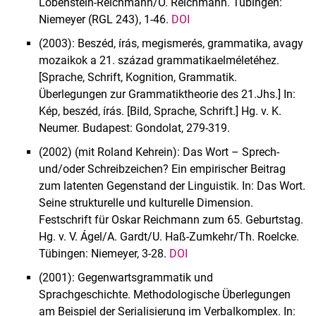
Lobenstein-Reichmann/O. Reichmann. Tübingen:
Niemeyer (RGL 243), 1-46.
DOI
(2003): Beszéd, írás, megismerés, grammatika, avagy
mozaikok a 21. század grammatikaelméletéhez.
[Sprache, Schrift, Kognition, Grammatik.
Überlegungen zur Grammatiktheorie des 21.Jhs.] In:
Kép, beszéd, írás. [Bild, Sprache, Schrift.] Hg. v. K.
Neumer. Budapest: Gondolat, 279-319.
(2002) (mit Roland Kehrein): Das Wort – Sprech-
und/oder Schreibzeichen? Ein empirischer Beitrag
zum latenten Gegenstand der Linguistik. In: Das Wort.
Seine strukturelle und kulturelle Dimension.
Festschrift für Oskar Reichmann zum 65. Geburtstag.
Hg. v. V. Ágel/A. Gardt/U. Haß-Zumkehr/Th. Roelcke.
Tübingen: Niemeyer, 3-28.
DOI
(2001): Gegenwartsgrammatik und
Sprachgeschichte. Methodologische Überlegungen
am Beispiel der Serialisierung im Verbalkomplex. In: