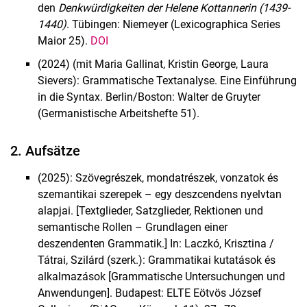
den
Denkwürdigkeiten der Helene Kottannerin (1439-
1440)
. Tübingen: Niemeyer (Lexicographica Series
Maior 25).
DOI
(2024) (mit Maria Gallinat, Kristin George, Laura
Sievers): Grammatische Textanalyse. Eine Einführung
in die Syntax. Berlin/Boston: Walter de Gruyter
(Germanistische Arbeitshefte 51).
2. Aufsätze
(2025): Szövegrészek, mondatrészek, vonzatok és
szemantikai szerepek – egy deszcendens nyelvtan
alapjai. [Textglieder, Satzglieder, Rektionen und
semantische Rollen – Grundlagen einer
deszendenten Grammatik.] In: Laczkó, Krisztina /
Tátrai, Szilárd (szerk.): Grammatikai kutatások és
alkalmazások [Grammatische Untersuchungen und
Anwendungen]. Budapest: ELTE Eötvös József