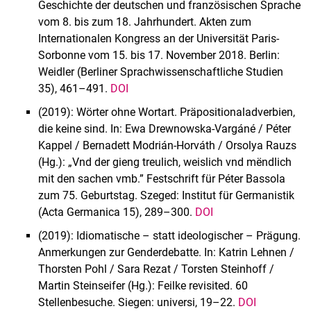
Geschichte der deutschen und französischen Sprache
vom 8. bis zum 18. Jahrhundert. Akten zum
Internationalen Kongress an der Universität Paris-
Sorbonne vom 15. bis 17. November 2018. Berlin:
Weidler (Berliner Sprachwissenschaftliche Studien
35), 461–491.
DOI
(2019): Wörter ohne Wortart. Präpositionaladverbien,
die keine sind. In: Ewa Drewnowska-Vargáné / Péter
Kappel / Bernadett Modrián-Horváth / Orsolya Rauzs
(Hg.): „Vnd der gieng treulich, weislich vnd mëndlich
mit den sachen vmb.” Festschrift für Péter Bassola
zum 75. Geburtstag. Szeged: Institut für Germanistik
(Acta Germanica 15), 289–300.
DOI
(2019): Idiomatische – statt ideologischer – Prägung.
Anmerkungen zur Genderdebatte. In: Katrin Lehnen /
Thorsten Pohl / Sara Rezat / Torsten Steinhoff /
Martin Steinseifer (Hg.): Feilke revisited. 60
Stellenbesuche. Siegen: universi, 19–22.
DOI