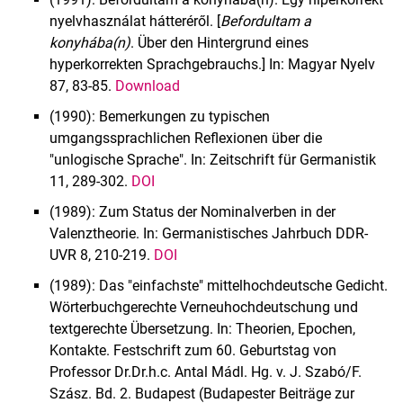
nyelvhasználat hátteréről. [
Befordultam a
konyhába(n)
. Über den Hintergrund eines
hyperkorrekten Sprachgebrauchs.] In: Magyar Nyelv
87, 83-85.
Download
(1990): Bemerkungen zu typischen
umgangssprachlichen Reflexionen über die
"unlogische Sprache". In: Zeitschrift für Germanistik
11, 289-302.
DOI
(1989): Zum Status der Nominalverben in der
Valenztheorie. In: Germanistisches Jahrbuch DDR-
UVR 8, 210-219.
DOI
(1989): Das "einfachste" mittelhochdeutsche Gedicht.
Wörterbuchgerechte Verneuhochdeut­schung und
textgerechte Übersetzung. In: Theorien, Epochen,
Kontakte. Festschrift zum 60. Geburtstag von
Professor Dr.Dr.h.c. Antal Mádl. Hg. v. J. Szabó/F.
Szász. Bd. 2. Budapest (Budapester Beiträge zur