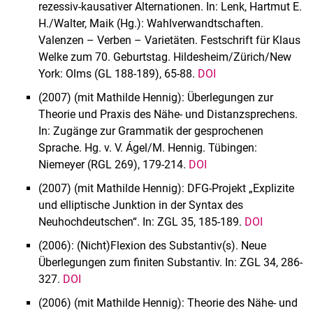
rezessiv-kausativer Alternationen. In: Lenk, Hartmut E.
H./Walter, Maik (Hg.): Wahlverwandtschaften.
Valenzen – Verben – Varietäten. Festschrift für Klaus
Welke zum 70. Geburtstag. Hildesheim/Zürich/New
York: Olms (GL 188-189), 65-88.
DOI
(2007) (mit Mathilde Hennig): Überlegungen zur
Theorie und Praxis des Nähe- und Distanzsprechens.
In: Zugänge zur Grammatik der gesprochenen
Sprache. Hg. v. V. Ágel/M. Hennig. Tübingen:
Niemeyer (RGL 269), 179-214.
DOI
(2007) (mit Mathilde Hennig): DFG-Projekt „Explizite
und elliptische Junktion in der Syntax des
Neuhochdeutschen“. In: ZGL 35, 185-189.
DOI
(2006): (Nicht)Flexion des Substantiv(s). Neue
Überlegungen zum finiten Substantiv. In: ZGL 34, 286-
327.
DOI
(2006) (mit Mathilde Hennig): Theorie des Nähe- und