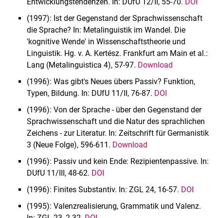
Entwicklungstendenzen. In: DUfU 12/II, 55-70.
DOI
(1997): Ist der Gegenstand der Sprachwissenschaft
die Sprache? In: Metalinguistik im Wan­del. Die
'kognitive Wende' in Wissenschaftstheorie und
Linguistik. Hg. v. A. Kertész. Frank­furt am Main et al.:
Lang (Metalinguistica 4), 57-97.
Download
(1996): Was gibt's Neues übers Passiv? Funktion,
Typen, Bildung. In: DUfU 11/II, 76-87.
DOI
(1996): Von der Sprache - über den Gegenstand der
Sprachwissenschaft und die Natur des sprachlichen
Zeichens - zur Literatur. In: Zeitschrift für Germanistik
3 (Neue Folge), 596-611.
Download
(1996): Passiv und kein Ende: Rezipientenpassive. In:
DUfU 11/III, 48-62.
DOI
(1996): Finites Substantiv. In: ZGL 24, 16-57.
DOI
(1995): Valenzrealisierung, Grammatik und Valenz.
In: ZGL 23, 2-32.
DOI