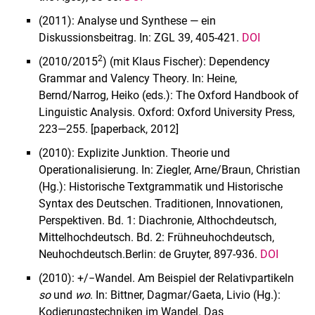
(2011): Analyse und Synthese — ein
Diskussionsbeitrag. In: ZGL 39, 405-421.
DOI
2
(2010/2015
) (mit Klaus Fischer): Dependency
Grammar and Valency Theory. In: Heine,
Bernd/Narrog, Heiko (eds.): The Oxford Handbook of
Linguistic Analysis. Oxford: Oxford University Press,
223—255. [paperback, 2012]
(2010): Explizite Junktion. Theorie und
Operationalisierung. In: Ziegler, Arne/Braun, Christian
(Hg.): Historische Textgrammatik und Historische
Syntax des Deutschen. Traditionen, Innovationen,
Perspektiven. Bd. 1: Diachronie, Althochdeutsch,
Mittelhochdeutsch. Bd. 2: Frühneuhochdeutsch,
Neuhochdeutsch.Berlin: de Gruyter, 897-936.
DOI
(2010): +/−Wandel. Am Beispiel der Relativpartikeln
so
und
wo
. In: Bittner, Dagmar/Gaeta, Livio (Hg.):
Kodierungstechniken im Wandel. Das