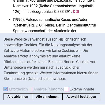
Grammatikographie und Lexikographie Tübingen:
Niemeyer 1992 (Reihe Ger­manistische Linguistik
126). In: Lexicographica 8, 383-391.
DOI
(1990): Valenz, semantische Kasus und/oder
"Szenen". Hg. v. G. Helbig. Berlin: Zentralin­stitut für
Sprachwissenschaft der Akademie der
Cookie-Hinweis
Wissenschaften der DDR 1988 (Linguistische Studien
Diese Website verwendet ausschließlich technisch
Reihe A 180). In: Zeitschrift für Germanistik 11, 627-
notwendige Cookies. Für die Nutzungsanalyse mit der
631.
Software Matomo setzen wir keine Cookies ein. Die
(1985): Die viersprachige Schweiz. Hg. v. R.
Analyse erfolgt anonymisiert und erlaubt keine
Schläpfer. Zürich/Köln: Benziger 1982. In: Acta
Rückschlüsse auf einzelne Besucher*innen. Cookies von
Linguistica Academiae Scientiarum Hungaricae 35,
Drittanbietern werden nur nach ausdrücklicher
355-356.
Zustimmung gesetzt. Weitere Informationen hierzu finden
Sie in unseren Datenschutzhinweisen.
<< zurück
Erforderlich
Erforderliche Cookies akzeptieren
Analyse (Matomo)
Analyse-Cookies akzepti
Externe Inhalte
: Exte
Alle ablehnen
Alle annehmen
Auswahl bestätigen
Seite über E-Mail teilen
Seite über WhatsApp teilen (exter
Seite über Facebook teile
Adresse der Seite
Seite teilen: