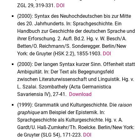
ZGL 29, 319-331.
DOI
(2000): Syntax des Neuhochdeutschen bis zur Mitte
des 20. Jahrhunderts. In: Sprachgeschichte. Ein
Handbuch zur Ge­schichte der deutschen Sprache und
ihrer Erforschung. 2. Aufl. Bd.2. Hg. v. W. Besch/A.
Betten/O. Reichmann/S. Sonderegger. Berlin/New
York: de Gruyter (HSK 2.2), 1855-1903.
DOI
(2000): Der langen Syntax kurzer Sinn. Offenheit statt
Ambiguität. In: Der Text als Begegnungsfeld
zwischen Literaturwissenschaft und Linguistik. Hg. v.
L. Szalai. Szombathely (Acta Germanistica
Savariensia IV), 27-41.
Download
(1999): Grammatik und Kulturgeschichte. Die
raison
graphique
am Beispiel der Epistemik. In:
Sprachgeschichte als Kulturgeschichte. Hg. v. A.
Gardt/U. Haß-Zumkehr/Th. Roelcke. Berlin/New York:
de Gruyter (SLG 54), 171-223.
DOI