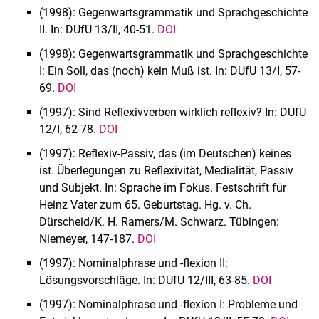
(1998): Gegenwartsgrammatik und Sprachgeschichte
II. In: DUfU 13/II, 40-51.
DOI
(1998): Gegenwartsgrammatik und Sprachgeschichte
I: Ein Soll, das (noch) kein Muß ist. In: DUfU 13/I, 57-
69.
DOI
(1997): Sind Reflexivverben wirklich reflexiv? In: DUfU
12/I, 62-78.
DOI
(1997): Reflexiv-Passiv, das (im Deutschen) keines
ist. Überlegungen zu Reflexivität, Me­dialität, Passiv
und Subjekt. In: Sprache im Fokus. Festschrift für
Heinz Vater zum 65. Ge­burtstag. Hg. v. Ch.
Dürscheid/K. H. Ramers/M. Schwarz. Tübingen:
Niemeyer, 147-187.
DOI
(1997): Nominalphrase und -flexion II:
Lösungsvorschläge. In: DUfU 12/III, 63-85.
DOI
(1997): Nominalphrase und -flexion I: Probleme und