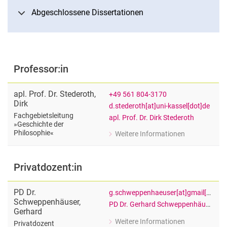
Abgeschlossene Dissertationen
Fachdidaktik der Philosophie
Geschichte der Philosophie
Praktische Philosophie
Theoretische Philosophie
Professor:in
apl. Prof. Dr.
Stederoth
,
+49 561 804-3170
Dirk
d.stederoth[at]uni-kassel[dot]de
Fachgebietsleitung
apl. Prof. Dr. Dirk Stederoth
»Geschichte der
Philosophie«
Weitere Informationen
zu apl. Prof. Dr. Dirk Stederoth
Fachgebietsleitung »Geschichte der P
Privatdozent:in
PD Dr.
g.schweppenhaeuser[at]gmail[dot]com
Schweppenhäuser
,
PD Dr. Gerhard Schweppenhäuser
Gerhard
Weitere Informationen
Privatdozent
zu PD Dr. Gerhard Schweppenhäuser