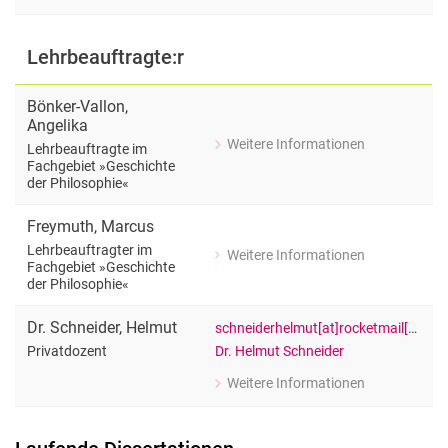
Privatdozent
Lehrbeauftragte:r
Bönker-Vallon
,
Angelika
Weitere Informationen
Lehrbeauftragte im
zu Angelika Bönker-Vallon
Fachgebiet »Geschichte
Lehrbeauftragte im Fachgebiet »Gesc
der Philosophie«
Freymuth
,
Marcus
Lehrbeauftragter im
Weitere Informationen
zu Marcus Freymuth
Fachgebiet »Geschichte
der Philosophie«
Lehrbeauftragter im Fachgebiet »Gesc
Dr.
Schneider
,
Helmut
schneiderhelmut[at]rocketmail[dot]com
Dr. Helmut Schneider
Privatdozent
Weitere Informationen
zu Dr. Helmut Schneider
Privatdozent