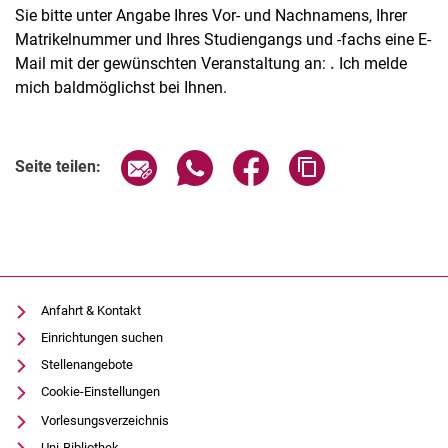
Sie bitte unter Angabe Ihres Vor- und Nachnamens, Ihrer
Matrikelnummer und Ihres Studiengangs und -fachs eine E-
Mail mit der gewünschten Veranstaltung an:
.
Ich melde
mich baldmöglichst bei Ihnen.
Seite über E-Mail teilen
Seite über WhatsApp teilen (exter
Seite über Facebook teile
Adresse der Seite
Seite teilen:
Anfahrt & Kontakt
Einrichtungen suchen
Stellenangebote
Cookie-Einstellungen
Vorlesungsverzeichnis
Uni-Bibliothek