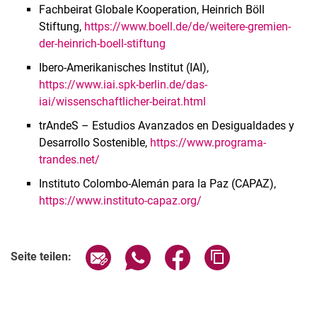
Fachbeirat Globale Kooperation, Heinrich Böll
Stiftung,
https://www.boell.de/de/weitere-gremien-
der-heinrich-boell-stiftung
Ibero-Amerikanisches Institut (IAI),
https://www.iai.spk-berlin.de/das-
iai/wissenschaftlicher-beirat.html
trAndeS – Estudios Avanzados en Desigualdades y
Desarrollo Sostenible,
https://www.programa-
trandes.net/
Instituto Colombo-Alemán para la Paz (CAPAZ),
https://www.instituto-capaz.org/
Seite über E-Mail teilen
Seite über WhatsApp teilen (exter
Seite über Facebook teile
Adresse der Seite
Seite teilen: