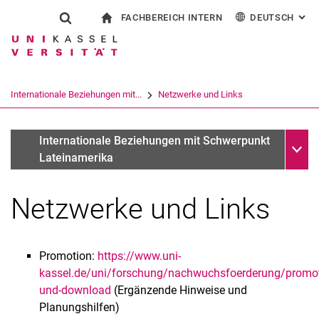
FACHBEREICH INTERN
DEUTSCH
: AL
Springe direkt zu: Inhalt
Springe direkt zu: Suche
Springe direkt zu: Hauptnav
zur Startseite
Suchformular
Suchbegriff
Für Beschäftigte
English
Suchmaschine
Internationale Beziehungen mit...
Netzwerke und Links
Suchen (öffnet externen Link in einem 
Unter
Fachgebiete
Internationale Beziehungen mit Schwerpunkt
Lateinamerika
Netzwerke und Links
Promotion:
https://www.uni-
kassel.de/uni/forschung/nachwuchsfoerderung/promot
und-download
(Ergänzende Hinweise und
Planungshilfen)