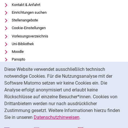
Kontakt & Anfahrt
Einrichtungen suchen
Stellenangebote
Cookie-Einstellungen
Vorlesungsverzeichnis
Uni-Bibliothek
Moodle
Panopto
Cookie-Hinweis
Datenschutz
Diese Website verwendet ausschließlich technisch
Barrierefreiheit
notwendige Cookies. Für die Nutzungsanalyse mit der
Software Matomo setzen wir keine Cookies ein. Die
Transparenter KI-Einsatz
Analyse erfolgt anonymisiert und erlaubt keine
Impressum
Rückschlüsse auf einzelne Besucher*innen. Cookies von
Externer Link: Universität Kassel auf
Facebook
(öffnet neues Fenster)
Drittanbietern werden nur nach ausdrücklicher
Zustimmung gesetzt. Weitere Informationen hierzu finden
Externer Link: Universität Kassel auf
Instagram
(öffnet neues Fenster)
Sie in unseren
Datenschutzhinweisen
.
Na