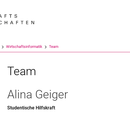
Springe direkt zu: Inhalt
Springe direkt zu: Suche
Springe direkt zu: Hauptnav
Suchmas
Wirtschaftsinformatik
Team
Team
Alina
Geiger
Studentische Hilfskraft