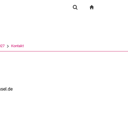
igation
zur Startseite
Suchformular
chine
Suchen (öffnet externen Link in einem neuen Fenst
027
Kontakt
ssel.de
rner Link, öffnet neues Fenster)
en (externer Link, öffnet neues Fenster)
te kopieren