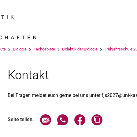
Springe direkt zu: Inhalt
Springe direkt zu: Suche
Springe direkt zu: Hauptnav
Suchmas
tute
Biologie
Fachgebiete
Didaktik der Biologie
Frühjahrsschule 2
Kontakt
Bei Fragen meldet euch gerne bei uns unter fjs2027@uni-ka
Seite über E-Mail teilen
Seite über WhatsApp teilen (exte
Seite über Facebook teil
Adresse der Sei
Seite teilen: