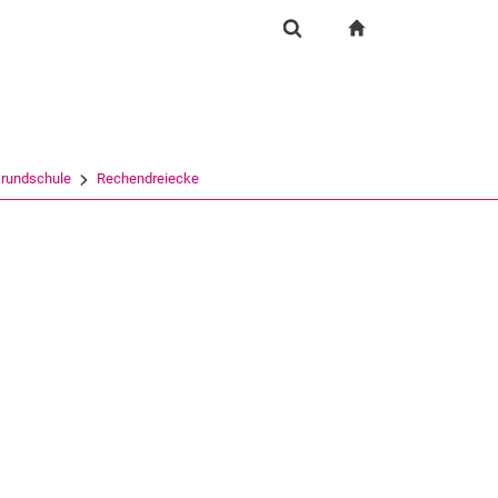
igation
zur Startseite
Suchformular
chine
Suchen (öffnet externen Link in einem neuen Fenst
Grundschule
Rechendreiecke