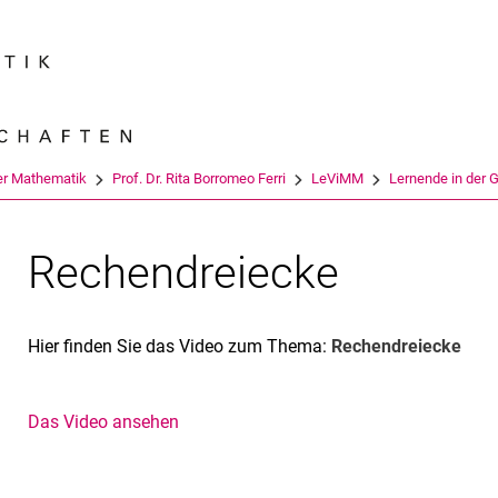
Springe direkt zu: Inhalt
Springe direkt zu: Suche
Springe direkt zu: Hauptnav
Suchmas
er Mathematik
Prof. Dr. Rita Borromeo Ferri
LeViMM
Lernende in der 
Rechendreiecke
Hier finden Sie das Video zum Thema:
Rechendreiecke
Das Video ansehen