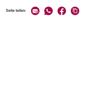
Seite über E-Mail teilen
Seite über WhatsApp teilen (exte
Seite über Facebook teil
Adresse der Sei
Seite teilen: