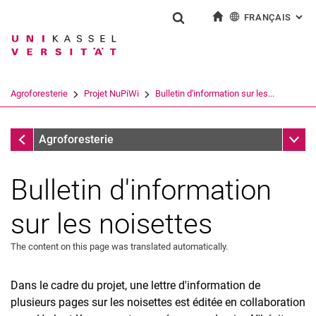
FRANÇAIS
: AL
Jump directly to: content
Jump directly to: search
Jump directly to: main navi
à la page d'accueil
Show search form
Search term
Deutsch
English
Español
Search engine
Agroforesterie
Projet NuPiWi
Bulletin d'information sur les...
Italiano
Search (opens an external link in a ne
Projet NuPiWi
Sub n
Agroforesterie
Bulletin d'information
sur les noisettes
The content on this page was translated automatically.
Dans le cadre du projet, une lettre d'information de
plusieurs pages sur les noisettes est éditée en collaboration