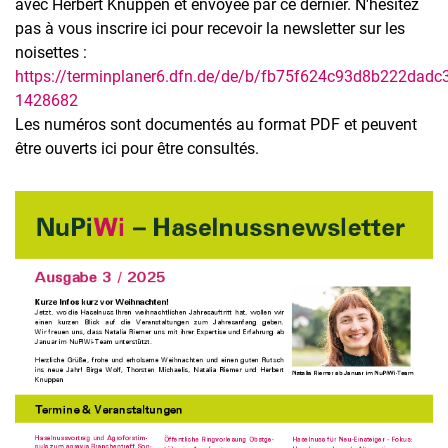
avec Herbert Knuppen et envoyée par ce dernier. N'hésitez
Réunion sur les noix 20-22 mars 2026
pas à vous inscrire ici pour recevoir la newsletter sur les
Réunion sur les noisettes 24/25 fév 2026
noisettes :
https://terminplaner6.dfn.de/de/b/fb75f624c93d8b222dad
Série en ligne sur les champignons nobles 2026
1428682
Haselnuss_Winzer-29.01.2026
Les numéros sont documentés au format PDF et peuvent
Haselnuss-Einführung 27.11.2025
être ouverts ici pour être consultés.
Introduction de la noix 10.11.2025
Mouche du brou de noix 23.09.2025
Événement sur les champignons nobles 19 juin 2025
Manifestation de la noix 22 mars 2025
Inspirations
Sondage
Bulletin d'information sur les noisettes
Équipe NuPiWi