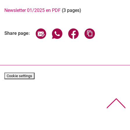
Newsletter 01/2025 en PDF
(3 pages)
Share page via email
Share page via WhatsApp (extern
Share page via Facebook 
Copy page addres
Share page:
Cookie settings
To