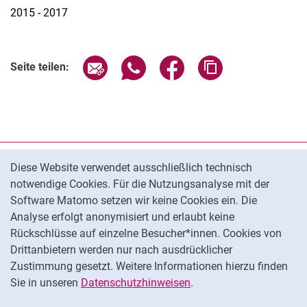
2015 - 2017
Seite über E-Mail teilen
Seite über WhatsApp teilen (exter
Seite über Facebook teile
Adresse der Seite
Seite teilen:
Cookie-Hinweis
Datenschutz
Diese Website verwendet ausschließlich technisch
notwendige Cookies. Für die Nutzungsanalyse mit der
Barrierefreiheit
Software Matomo setzen wir keine Cookies ein. Die
Transparenter KI-Einsatz
Analyse erfolgt anonymisiert und erlaubt keine
Impressum
Rückschlüsse auf einzelne Besucher*innen. Cookies von
Cookie-Einstellungen
Drittanbietern werden nur nach ausdrücklicher
Zustimmung gesetzt. Weitere Informationen hierzu finden
Sie in unseren
Datenschutzhinweisen
.
Na