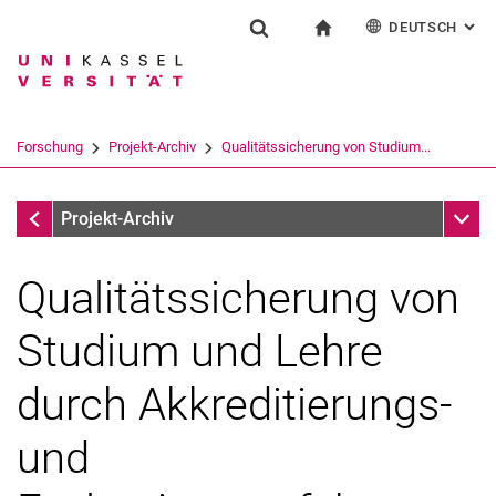
DEUTSCH
: AL
Springe direkt zu: Inhalt
Springe direkt zu: Suche
Springe direkt zu: Hauptnav
zur Startseite
Forschung
Suchformular
Suchbegriff
English
Suchmaschine
Forschung
Projekt-Archiv
Qualitätssicherung von Studium...
Suchen (öffnet externen Link in einem 
Projekt-Archiv
Unter
Projekt-Archiv
Qualitätssicherung von
Studium und Lehre
durch Akkreditierungs-
und