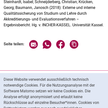
Steinhardt, Isabel; Schneijderberg, Christian; Krücken,
Georg; Baumann, Janosch (2018): Externe und interne
Qualitätssicherung von Studium und Lehre durch
Akkreditierungs- und Evaluationsverfahren –
Ergebnisbericht. Hg. v. INCHER-KASSEL. Universität Kassel.
Seite über E-Mail teilen
Seite über WhatsApp teilen (exter
Seite über Facebook teile
Adresse der Seite
Seite teilen:
Cookie-Hinweis
Datenschutz
Diese Website verwendet ausschließlich technisch
notwendige Cookies. Für die Nutzungsanalyse mit der
Barrierefreiheit
Software Matomo setzen wir keine Cookies ein. Die
Transparenter KI-Einsatz
Analyse erfolgt anonymisiert und erlaubt keine
Impressum
Rückschlüsse auf einzelne Besucher*innen. Cookies von
Cookie-Einstellungen